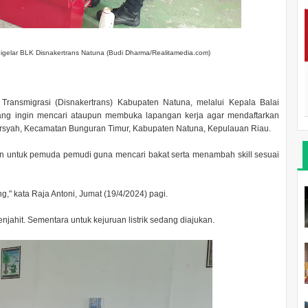
igelar BLK Disnakertrans Natuna (Budi Dharma/Realitamedia.com)
ransmigrasi (Disnakertrans) Kabupaten Natuna, melalui Kepala Balai
ang ingin mencari ataupun membuka lapangan kerja agar mendaftarkan
arsyah, Kecamatan Bunguran Timur, Kabupaten Natuna, Kepulauan Riau.
an untuk pemuda pemudi guna mencari bakat serta menambah skill sesuai
," kata Raja Antoni, Jumat (19/4/2024) pagi.
enjahit. Sementara untuk kejuruan listrik sedang diajukan.