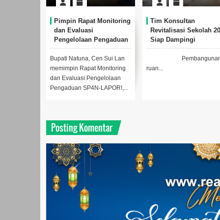
Pimpin Rapat Monitoring
Tim Konsultan
dan Evaluasi
Revitalisasi Sekolah 2
Pengelolaan Pengaduan
Siap Dampingi
SP4N-LAPOR, Cen Sui
Pelaksanaan Program 
Lan Minta Perangkat
Kepri
Bupati Natuna, Cen Sui Lan
Pembanguna
Daerah Perkuat
memimpin Rapat Monitoring
ruan...
Koordinasi
dan Evaluasi Pengelolaan
Pengaduan SP4N-LAPOR!,...
Posting Komentar