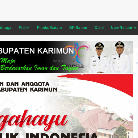
ahraga
Politik
Pemko Batam
BP Batam
Opini
New Recent