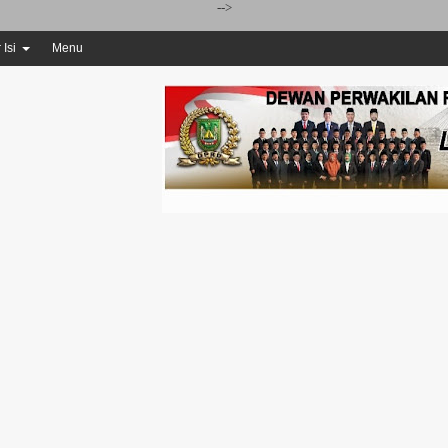
-->
 Isi
Menu