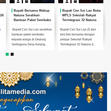
Bupati Bersama Wabup
Bupati Cen Sui Lan Buka
026
Natuna Serahkan
MPLS Sekolah Rakyat
Bantuan Paket Sembako
Terintegrasi 32 Natuna
di
kepada Warga Bunguran
Timur Laut
n
Bupati Cen Sui Lan serahkan
Bupati Cen Sui Lan (5 dari
W
bantuan paket sembako
kiri) foto bersama dengan
d
kepada warga di Gedung
pelajar Sekolah Rakyat
N
Serbaguna Desa Kelang...
Terintegrasi 32 Natuna d...
L