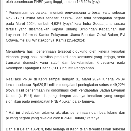
oleh penerimaan PNBP yang tinggi, tumbuh 145,62% (yoy).
“ Penerimaan perpajakan menjadi penyumbang terbesar yaitu sebesar
Rp2.217,51 miliar atau sebesar 77,88% dari total pendapatan negara
pada Maret 2024, tumbuh 4,93% (yoy),” kata Indra Soeparjanto secara
tertulis yang disampaikan Kepala Bidang Bimbingan Kepatuhan dan
Layanan Informasi Kantor Pelayanan Utama Bea dan Cukai Batam, Evi
Octavia, melalui WhatsAppnya, Kamis (25/4/2024)
Menurutnya hasil penerimaan tersebut didukung oleh kinerja kegiatan
ekonomi yang baik, aktivitas produksi dan konsumsi yang terjaga, serta
transaksi domestik yang stabil dan berkelanjutan, khususnya pada
Kelompok Lapangan Usaha (KLU) Industri Pengolahan.
Realisasi PNBP di Kepri sampai dengan 31 Maret 2024 Kinerja PNBP
tercatat sebesar Rp629,51 miliar, mengalami peningkatan sebesar 49,22%
(yoy). Hasil penerimaan ini didominasi oleh Pendapatan Badan Layanan
Umum (4 BLU) dan ditopang dengan adanya kenaikan yang sangat
signifikan pada pendapatan PNBP bukan pajak lainnya.
“ Hal ini disebabkan adanya aktivitas penerimaan dari bea lelang dan
piutang negara yang dikelola oleh KPKNL Batam,” katanya.
Dari sisi Belanja APBN, total belanja di Kepri telah terealisasikan sebesar