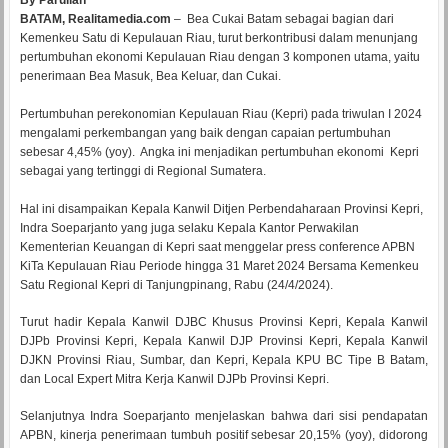
By Parulian
BATAM, Realitamedia.com
– Bea Cukai Batam sebagai bagian dari
Kemenkeu Satu di Kepulauan Riau, turut berkontribusi dalam menunjang
pertumbuhan ekonomi Kepulauan Riau dengan 3 komponen utama, yaitu
penerimaan Bea Masuk, Bea Keluar, dan Cukai.
Pertumbuhan perekonomian Kepulauan Riau (Kepri) pada triwulan I 2024
mengalami perkembangan yang baik dengan capaian pertumbuhan
sebesar 4,45% (yoy). Angka ini menjadikan pertumbuhan ekonomi Kepri
sebagai yang tertinggi di Regional Sumatera.
Hal ini disampaikan Kepala Kanwil Ditjen Perbendaharaan Provinsi Kepri,
Indra Soeparjanto yang juga selaku Kepala Kantor Perwakilan
Kementerian Keuangan di Kepri saat menggelar press conference APBN
KiTa Kepulauan Riau Periode hingga 31 Maret 2024 Bersama Kemenkeu
Satu Regional Kepri di Tanjungpinang, Rabu (24/4/2024).
Turut hadir Kepala Kanwil DJBC Khusus Provinsi Kepri, Kepala Kanwil
DJPb Provinsi Kepri, Kepala Kanwil DJP Provinsi Kepri, Kepala Kanwil
DJKN Provinsi Riau, Sumbar, dan Kepri, Kepala KPU BC Tipe B Batam,
dan Local Expert Mitra Kerja Kanwil DJPb Provinsi Kepri.
Selanjutnya Indra Soeparjanto menjelaskan bahwa dari sisi pendapatan
APBN, kinerja penerimaan tumbuh positif sebesar 20,15% (yoy), didorong