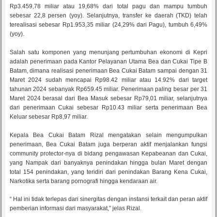
Rp3.459,78 miliar atau 19,68% dari total pagu dan mampu tumbuh
sebesar 22,8 persen (yoy). Selanjutnya, transfer ke daerah (TKD) telah
terealisasi sebesar Rp1.953,35 miliar (24,29% dari Pagu), tumbuh 6,49%
(yoy).
Salah satu komponen yang menunjang pertumbuhan ekonomi di Kepri
adalah penerimaan pada Kantor Pelayanan Utama Bea dan Cukai Tipe B
Batam, dimana realisasi penerimaan Bea Cukai Batam sampai dengan 31
Maret 2024 sudah mencapai Rp98.42 miliar atau 14.92% dari target
tahunan 2024 sebanyak Rp659.45 miliar. Penerimaan paling besar per 31
Maret 2024 berasal dari Bea Masuk sebesar Rp79,01 miliar, selanjutnya
dari penerimaan Cukai sebesar Rp10.43 miliar serta penerimaan Bea
Keluar sebesar Rp8,97 miliar.
Kepala Bea Cukai Batam Rizal mengatakan selain mengumpulkan
penerimaan, Bea Cukai Batam juga berperan aktif menjalankan fungsi
community protector-nya di bidang pengawasan Kepabeanan dan Cukai,
yang Nampak dari banyaknya penindakan hingga bulan Maret dengan
total 154 penindakan, yang teridiri dari penindakan Barang Kena Cukai,
Narkotika serta barang pornografi hingga kendaraan air.
“ Hal ini tidak terlepas dari sinergitas dengan instansi terkait dan peran aktif
pemberian informasi dari masyarakat,” jelas Rizal.