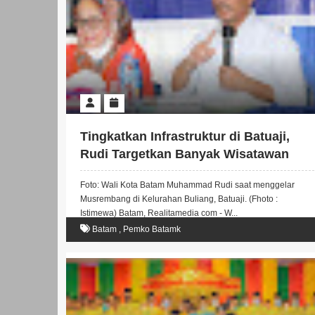
Tingkatkan Infrastruktur di Batuaji,
Rudi Targetkan Banyak Wisatawan
Kunjungi Masjid Mahmud Riayat Syah
Foto: Wali Kota Batam Muhammad Rudi saat menggelar
Musrembang di Kelurahan Buliang, Batuaji. (Fhoto :
Istimewa) Batam, Realitamedia com - W...
Batam
,
Pemko Batamk