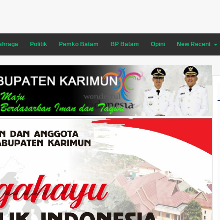
ahraga
Politik
Pemko Batam
BP Batam
Opini
New Recent