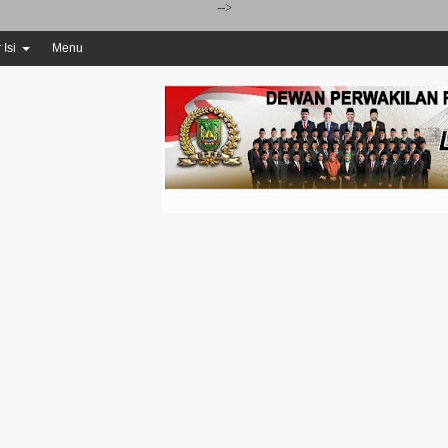
-->
 Isi
Menu