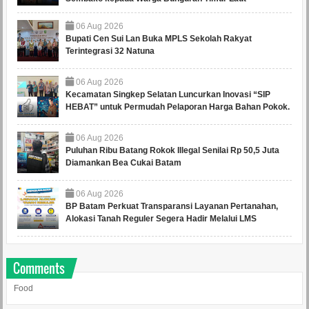
06
Aug
2026
Bupati Cen Sui Lan Buka MPLS Sekolah Rakyat
Terintegrasi 32 Natuna
06
Aug
2026
Kecamatan Singkep Selatan Luncurkan Inovasi “SIP
HEBAT” untuk Permudah Pelaporan Harga Bahan Pokok.
06
Aug
2026
Puluhan Ribu Batang Rokok Illegal Senilai Rp 50,5 Juta
Diamankan Bea Cukai Batam
06
Aug
2026
BP Batam Perkuat Transparansi Layanan Pertanahan,
Alokasi Tanah Reguler Segera Hadir Melalui LMS
Comments
Food