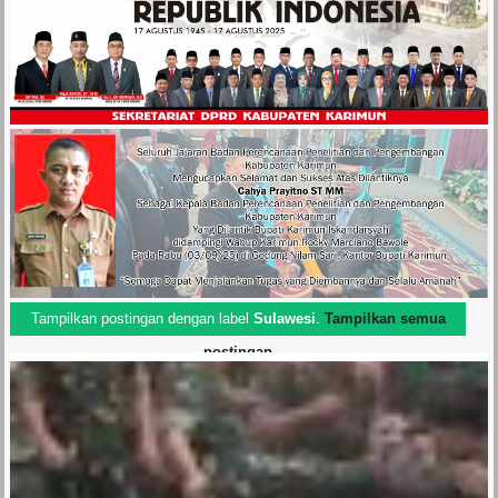
Tampilkan postingan dengan label
Sulawesi
.
Tampilkan semua
postingan