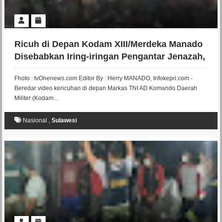
Ricuh di Depan Kodam XIII/Merdeka Manado
Disebabkan Iring-iringan Pengantar Jenazah,
Sejumlah Oknum TNI Terpancing Emosi
Fhoto : tvOnenews.com Editor By : Herry MANADO, Infokepri.com -
Beredar video kericuhan di depan Markas TNI AD Komando Daerah
Militer (Kodam...
Nasional
,
Sulawesi