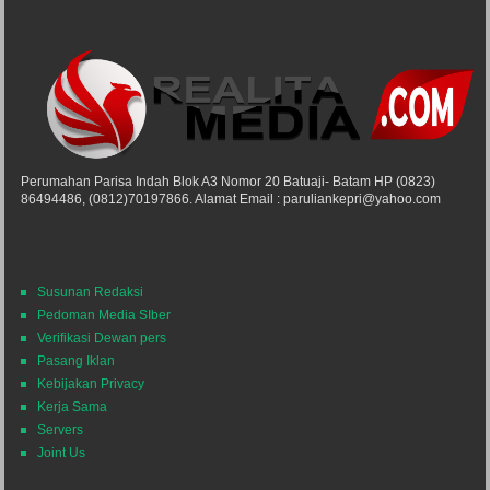
Perumahan Parisa Indah Blok A3 Nomor 20 Batuaji- Batam HP (0823)
86494486, (0812)70197866. Alamat Email : paruliankepri@yahoo.com
Susunan Redaksi
Pedoman Media SIber
Verifikasi Dewan pers
Pasang Iklan
Kebijakan Privacy
Kerja Sama
Servers
Joint Us