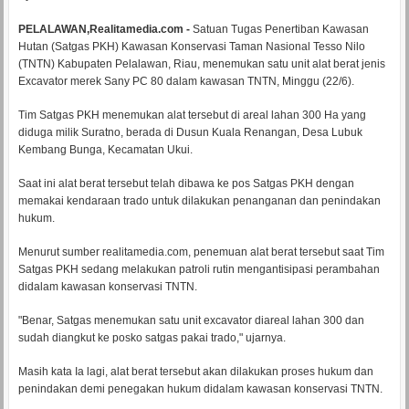
PELALAWAN,Realitamedia.com -
Satuan Tugas Penertiban Kawasan
Hutan (Satgas PKH) Kawasan Konservasi Taman Nasional Tesso Nilo
(TNTN) Kabupaten Pelalawan, Riau, menemukan satu unit alat berat jenis
Excavator merek Sany PC 80 dalam kawasan TNTN, Minggu (22/6).
Tim Satgas PKH menemukan alat tersebut di areal lahan 300 Ha yang
diduga milik Suratno, berada di Dusun Kuala Renangan, Desa Lubuk
Kembang Bunga, Kecamatan Ukui.
Saat ini alat berat tersebut telah dibawa ke pos Satgas PKH dengan
memakai kendaraan trado untuk dilakukan penanganan dan penindakan
hukum.
Menurut sumber realitamedia.com, penemuan alat berat tersebut saat Tim
Satgas PKH sedang melakukan patroli rutin mengantisipasi perambahan
didalam kawasan konservasi TNTN.
"Benar, Satgas menemukan satu unit excavator diareal lahan 300 dan
sudah diangkut ke posko satgas pakai trado," ujarnya.
Masih kata Ia lagi, alat berat tersebut akan dilakukan proses hukum dan
penindakan demi penegakan hukum didalam kawasan konservasi TNTN.