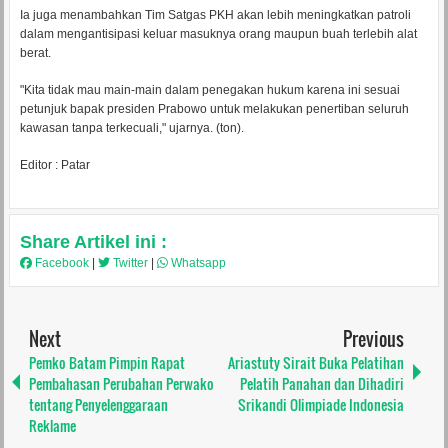
Ia juga menambahkan Tim Satgas PKH akan lebih meningkatkan patroli
dalam mengantisipasi keluar masuknya orang maupun buah terlebih alat
berat.
"Kita tidak mau main-main dalam penegakan hukum karena ini sesuai
petunjuk bapak presiden Prabowo untuk melakukan penertiban seluruh
kawasan tanpa terkecuali," ujarnya. (ton).
Editor : Patar
Share Artikel ini :
Facebook
|
Twitter
|
Whatsapp
Next
Previous
Pemko Batam Pimpin Rapat
Ariastuty Sirait Buka Pelatihan
Pembahasan Perubahan Perwako
Pelatih Panahan dan Dihadiri
tentang Penyelenggaraan
Srikandi Olimpiade Indonesia
Reklame