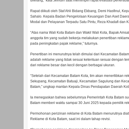
dilelang,” kata Jefridin saat memimpin rapat evaluasi penertib
Rapat diikuti oleh Staf Ahli Bidang Ekbang, Demi Hasfinul, Ke
Sahalo. Kepala Badan Pengelolaan Keuangan Dan Aset Daerah 
Modal dan Pelayanan Terpadu Satu Pintu, Reza Khadafi dan K
“Atas nama Wali Kota Batam dan Wakil Wali Kota, Bapak Ams
anggota tim yang sudah bekerja melakukan penertiban rekl
pada peningkatan pajak reklame,” tuturnya.
Penertiban ini menurutnya telah dimulai dari Kecamatan Batam
adalah reklame yang tidak sesuai ketentuan sesuai dengan te
dari reklame besar dan kecil dengan berbagai ukuran.
“Setelah dari Kecamatan Batam Kota, tim akan menertibkan 
Sekupang, Kecamatan Batuaji, Kecamatan Sagulung dan Kecama
Batam,” ungkap mantan Kepala Dinas Pendapatan Daerah Kota
Ia menegaskan bahwa sebelumnya Pemerintah Kota Batam sud
Batam memberi waktu sampai 30 Juni 2025 kepada pemilik re
Permohonan perizinan reklame di Kota Batam menurutnya di
Reklame di Kota Batam, saat ini dalam tahap revisi.