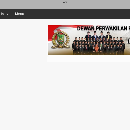
-->
 Isi
Menu