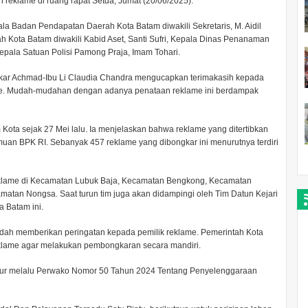
an reklame di ruang rapat Setda, Jumat (20/06/2025).
pala Badan Pendapatan Daerah Kota Batam diwakili Sekretaris, M. Aidil
Kota Batam diwakili Kabid Aset, Santi Sufri, Kepala Dinas Penanaman
epala Satuan Polisi Pamong Praja, Imam Tohari.
akar Achmad-Ibu Li Claudia Chandra mengucapkan terimakasih kepada
ame. Mudah-mudahan dengan adanya penataan reklame ini berdampak
 Kota sejak 27 Mei lalu. Ia menjelaskan bahwa reklame yang ditertibkan
muan BPK RI. Sebanyak 457 reklame yang dibongkar ini menurutnya terdiri
reklame di Kecamatan Lubuk Baja, Kecamatan Bengkong, Kecamatan
tan Nongsa. Saat turun tim juga akan didampingi oleh Tim Datun Kejari
 Batam ini.
ah memberikan peringatan kepada pemilik reklame. Pemerintah Kota
klame agar melakukan pembongkaran secara mandiri.
atur melalu Perwako Nomor 50 Tahun 2024 Tentang Penyelenggaraan