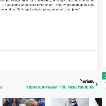
 Dan Pelayanan Terpadu Satu Pintu, berikutnya untuk perizinan lahan
an BP atau di atas lahan milik Pemko Batam. Dinas Penanaman Modal Dan
rasionalnya. Sehingga ke depan pengurusan perizinan jelas,”
Previous
as
Tampung Buah Kawasan TNTN, Tangkap Pemilik PKS