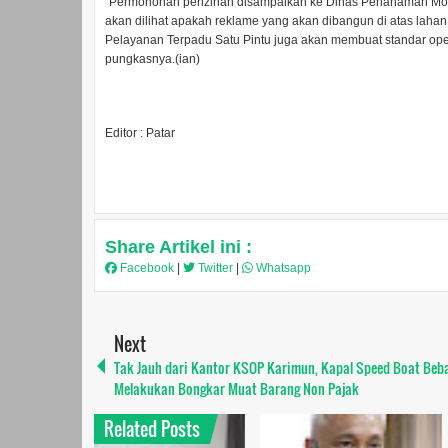
“Permohonan perizinan disampaikan ke Dinas Penanaman Modal
akan dilihat apakah reklame yang akan dibangun di atas lah
Pelayanan Terpadu Satu Pintu juga akan membuat standar ope
pungkasnya.(ian)
Editor : Patar
Share Artikel ini :
Facebook
|
Twitter
|
Whatsapp
Next
Tak Jauh dari Kantor KSOP Karimun, Kapal Speed Boat Beb
Melakukan Bongkar Muat Barang Non Pajak
Related Posts