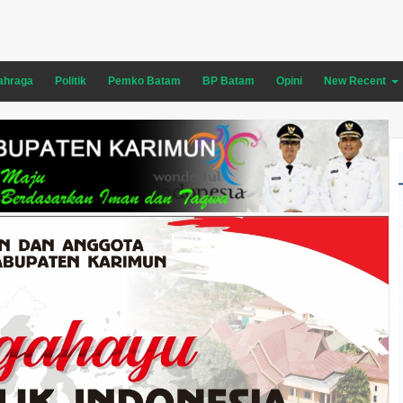
ahraga
Politik
Pemko Batam
BP Batam
Opini
New Recent