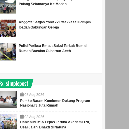
Pulang Selamanya Ke Medan
Anggota Satgas Yonif 721/Makkasau Pimpin
Ibadah Gabungan Gereja
Polisi Periksa Empat Saksi Terkait Bom di
Rumah Bacalon Gubernur Aceh
simplepost
08
Aug
2026
Pemko Batam Komitmen Dukung Program
Nasional 3 Juta Rumah
08
Aug
2026
Danlanud RSA Lepas Taruna Akademi TNI,
Usai Jalani Bhakti di Natuna