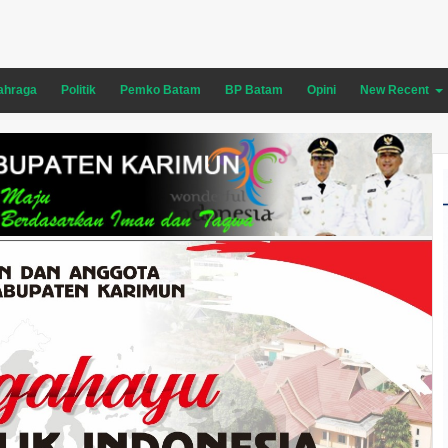
ahraga
Politik
Pemko Batam
BP Batam
Opini
New Recent