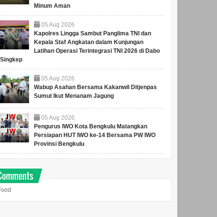
Minum Aman
05
Aug
2026
Kapolres Lingga Sambut Panglima TNI dan
Kepala Staf Angkatan dalam Kunjungan
Latihan Operasi Terintegrasi TNI 2026 di Dabo
Singkep
05
Aug
2026
Wabup Asahan Bersama Kakanwil Ditjenpas
Sumut Ikut Menanam Jagung
05
Aug
2026
Pengurus IWO Kota Bengkulu Matangkan
Persiapan HUT IWO ke-14 Bersama PW IWO
Provinsi Bengkulu
Comments
Food