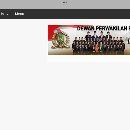
-->
 Isi
Menu