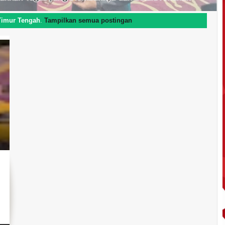
Timur Tengah
.
Tampilkan semua postingan