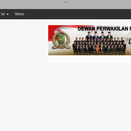
-->
 Isi
Menu