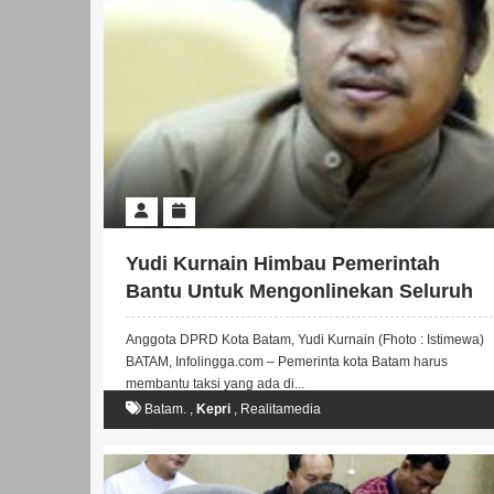
Yudi Kurnain Himbau Pemerintah
Bantu Untuk Mengonlinekan Seluruh
Taksi Di Batam
Anggota DPRD Kota Batam, Yudi Kurnain (Fhoto : Istimewa)
BATAM, Infolingga.com – Pemerinta kota Batam harus
membantu taksi yang ada di...
Batam.
,
Kepri
,
Realitamedia