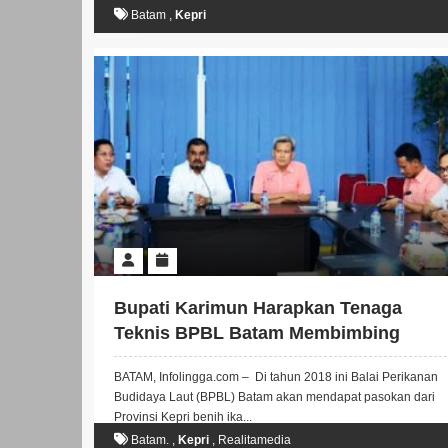
Batam
,
Kepri
Bupati Karimun Harapkan Tenaga
Teknis BPBL Batam Membimbing
Pengelolaan Ikan Di Karimun
BATAM, Infolingga.com – Di tahun 2018 ini Balai Perikanan
Budidaya Laut (BPBL) Batam akan mendapat pasokan dari
Provinsi Kepri benih ika...
Batam.
,
Kepri
,
Realitamedia