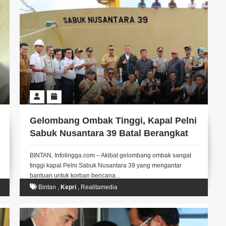
Gelombang Ombak Tinggi, Kapal Pelni
Sabuk Nusantara 39 Batal Berangkat
Ke Tambelan Putar Haluan Ke
BINTAN, Infolingga.com – Akibat gelombang ombak sangat
Pelabuhan Kijang
tinggi kapal Pelni Sabuk Nusantara 39 yang mengantar
bantuan untuk korban bencana...
Bintan
,
Kepri
,
Realitamedia