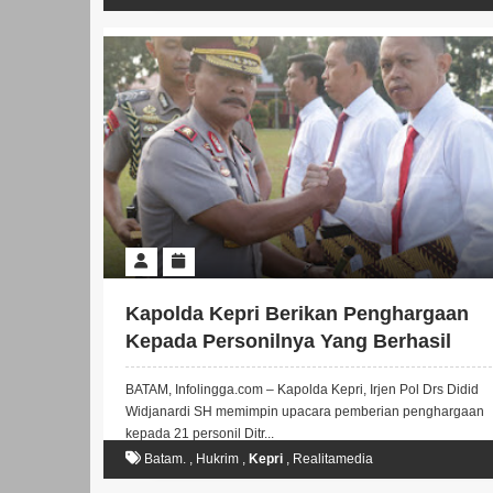
Kapolda Kepri Berikan Penghargaan
Kepada Personilnya Yang Berhasil
Ungkap Kasus Perjudian Gelandang
BATAM, Infolingga.com – Kapolda Kepri, Irjen Pol Drs Didid
Permainan Elektronik
Widjanardi SH memimpin upacara pemberian penghargaan
kepada 21 personil Ditr...
Batam.
,
Hukrim
,
Kepri
,
Realitamedia