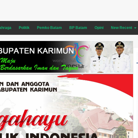
ahraga
Politik
Pemko Batam
BP Batam
Opini
New Recent