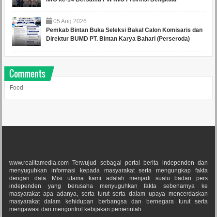
05
Aug
2026
Pemkab Bintan Buka Seleksi Bakal Calon Komisaris dan
Direktur BUMD PT. Bintan Karya Bahari (Perseroda)
Comments
Food
www.realitamedia.com Terwujud sebagai portal berita independen dan
menyuguhkan informasi kepada masyarakat serta mengungkap fakta
dengan data. Misi utama kami adalah menjadi suatu badan pers
independen yang berusaha menyuguhkan fakta sebenarnya ke
masyarakat apa adanya, serta turut serta dalam upaya mencerdaskan
masyarakat dalam kehidupan berbangsa dan bernegara turut serta
mengawasi dan mengontrol kebijakan pemerintah.