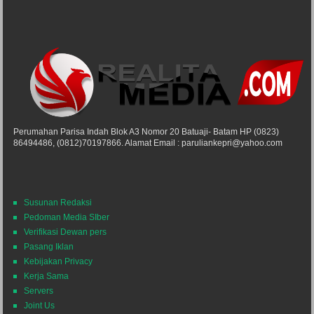
Perumahan Parisa Indah Blok A3 Nomor 20 Batuaji- Batam HP (0823)
86494486, (0812)70197866. Alamat Email : paruliankepri@yahoo.com
Susunan Redaksi
Pedoman Media SIber
Verifikasi Dewan pers
Pasang Iklan
Kebijakan Privacy
Kerja Sama
Servers
Joint Us