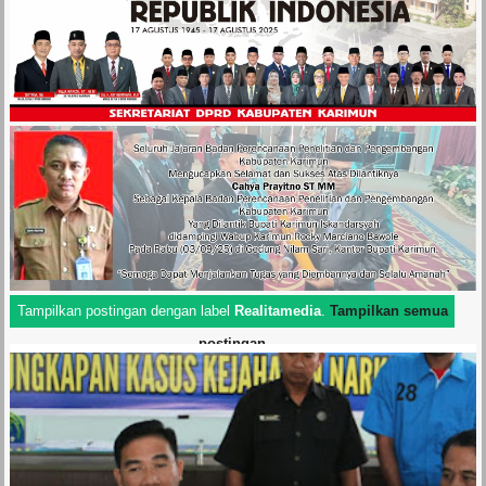
Tampilkan postingan dengan label
Realitamedia
.
Tampilkan semua
postingan