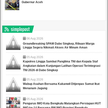
Gubernur Aceh
simplepost
06
Aug
2026
Groundbreaking SPAM Dabo Singkep, Ribuan Warga
Lingga Segera Nikmati Akses Air Minum Aman
05
Aug
2026
Kapolres Lingga Sambut Panglima TNI dan Kepala Staf
Angkatan dalam Kunjungan Latihan Operasi Terintegrasi
TNI 2026 di Dabo Singkep
05
Aug
2026
Wabup Asahan Bersama Kakanwil Ditjenpas Sumut Ikut
Menanam Jagung
05
Aug
2026
Pengurus IWO Kota Bengkulu Matangkan Persiapan HUT
IWO ke-14 Bersama PW IWO Provinsi Bengkulu