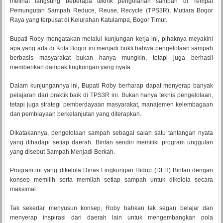
melihat langsung beberapa teknik pengolahan sampah di Tempat
Pemungutan Sampah Reduce, Reuse, Recycle (TPS3R), Mutiara Bogor
Raya yang terpusat di Kelurahan Katulampa, Bogor Timur.
Bupati Roby mengatakan melalui kunjungan kerja ini, pihaknya meyakini
apa yang ada di Kota Bogor ini menjadi bukti bahwa pengelolaan sampah
berbasis masyarakat bukan hanya mungkin, tetapi juga berhasil
memberikan dampak lingkungan yang nyata.
Dalam kunjungannya ini, Bupati Roby berharap dapat menyerap banyak
pelajaran dari praktik baik di TPS3R ini. Bukan hanya teknis pengelolaan,
tetapi juga strategi pemberdayaan masyarakat, manajemen kelembagaan
dan pembiayaan berkelanjutan yang diterapkan.
Dikatakannya, pengelolaan sampah sebagai salah satu tantangan nyata
yang dihadapi setiap daerah. Bintan sendiri memiliki program unggulan
yang disebut Sampah Menjadi Berkah.
Program ini yang dikelola Dinas Lingkungan Hidup (DLH) Bintan dengan
konsep memilih serta memilah setiap sampah untuk dikelola secara
maksimal.
Tak sekedar menyusun konsep, Roby bahkan tak segan belajar dan
menyerap inspirasi dari daerah lain untuk mengembangkan pola