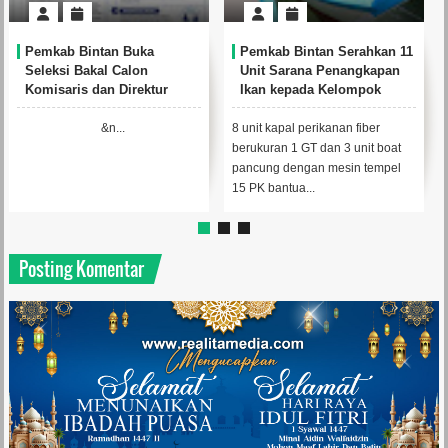
Pemkab Bintan Buka
Pemkab Bintan Serahkan 11
Seleksi Bakal Calon
Unit Sarana Penangkapan
Komisaris dan Direktur
Ikan kepada Kelompok
BUMD PT. Bintan Karya
Nelayan
Bahari (Perseroda)
&n...
8 unit kapal perikanan fiber
berukuran 1 GT dan 3 unit boat
pancung dengan mesin tempel
15 PK bantua...
Posting Komentar