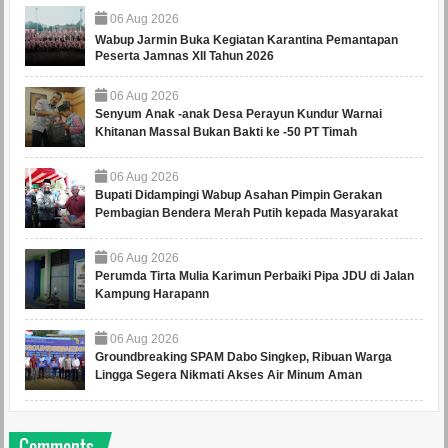
06
Aug
2026
Wabup Jarmin Buka Kegiatan Karantina Pemantapan
Peserta Jamnas XII Tahun 2026
06
Aug
2026
Senyum Anak -anak Desa Perayun Kundur Warnai
Khitanan Massal Bukan Bakti ke -50 PT Timah
06
Aug
2026
Bupati Didampingi Wabup Asahan Pimpin Gerakan
Pembagian Bendera Merah Putih kepada Masyarakat
06
Aug
2026
Perumda Tirta Mulia Karimun Perbaiki Pipa JDU di Jalan
Kampung Harapann
06
Aug
2026
Groundbreaking SPAM Dabo Singkep, Ribuan Warga
Lingga Segera Nikmati Akses Air Minum Aman
Comments