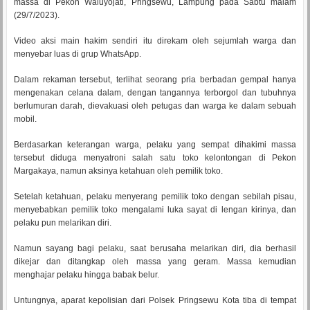
massa di Pekon Waluyojati, Pringsewu, Lampung pada Sabtu malam
(29/7/2023).
Video aksi main hakim sendiri itu direkam oleh sejumlah warga dan
menyebar luas di grup WhatsApp.
Dalam rekaman tersebut, terlihat seorang pria berbadan gempal hanya
mengenakan celana dalam, dengan tangannya terborgol dan tubuhnya
berlumuran darah, dievakuasi oleh petugas dan warga ke dalam sebuah
mobil.
Berdasarkan keterangan warga, pelaku yang sempat dihakimi massa
tersebut diduga menyatroni salah satu toko kelontongan di Pekon
Margakaya, namun aksinya ketahuan oleh pemilik toko.
Setelah ketahuan, pelaku menyerang pemilik toko dengan sebilah pisau,
menyebabkan pemilik toko mengalami luka sayat di lengan kirinya, dan
pelaku pun melarikan diri.
Namun sayang bagi pelaku, saat berusaha melarikan diri, dia berhasil
dikejar dan ditangkap oleh massa yang geram. Massa kemudian
menghajar pelaku hingga babak belur.
Untungnya, aparat kepolisian dari Polsek Pringsewu Kota tiba di tempat