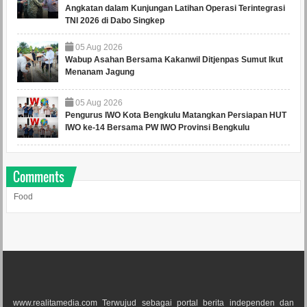
Angkatan dalam Kunjungan Latihan Operasi Terintegrasi
TNI 2026 di Dabo Singkep
05
Aug
2026
Wabup Asahan Bersama Kakanwil Ditjenpas Sumut Ikut
Menanam Jagung
05
Aug
2026
Pengurus IWO Kota Bengkulu Matangkan Persiapan HUT
IWO ke-14 Bersama PW IWO Provinsi Bengkulu
Comments
Food
www.realitamedia.com Terwujud sebagai portal berita independen dan