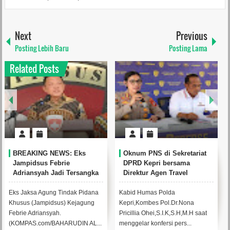
Next
Previous
Posting Lebih Baru
Posting Lama
Related Posts
BREAKING NEWS: Eks
Oknum PNS di Sekretariat
Jampidsus Febrie
DPRD Kepri bersama
Adriansyah Jadi Tersangka
Direktur Agen Travel
Kasus Batu Bara
Ditetapkan Sebagai
Tersangka
Eks Jaksa Agung Tindak Pidana
Kabid Humas Polda
Khusus (Jampidsus) Kejagung
Kepri,Kombes Pol.Dr.Nona
Febrie Adriansyah.
Pricillia Ohei,S.I.K,S.H,M.H saat
(KOMPAS.com/BAHARUDIN AL...
menggelar konfersi pers...