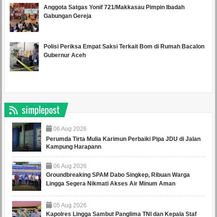
Anggota Satgas Yonif 721/Makkasau Pimpin Ibadah
Gabungan Gereja
Polisi Periksa Empat Saksi Terkait Bom di Rumah Bacalon
Gubernur Aceh
simplepost
06
Aug
2026
Perumda Tirta Mulia Karimun Perbaiki Pipa JDU di Jalan
Kampung Harapann
06
Aug
2026
Groundbreaking SPAM Dabo Singkep, Ribuan Warga
Lingga Segera Nikmati Akses Air Minum Aman
05
Aug
2026
Kapolres Lingga Sambut Panglima TNI dan Kepala Staf