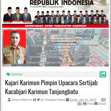
Karimun
Kajari Karimun Pimpin Upacara Sertijab
Kacabjari Karimun Tanjungbatu
Share Artikel ini
|
Redaksi News
Senin, Juli 24, 2023
A
+
A
-
Print
Email