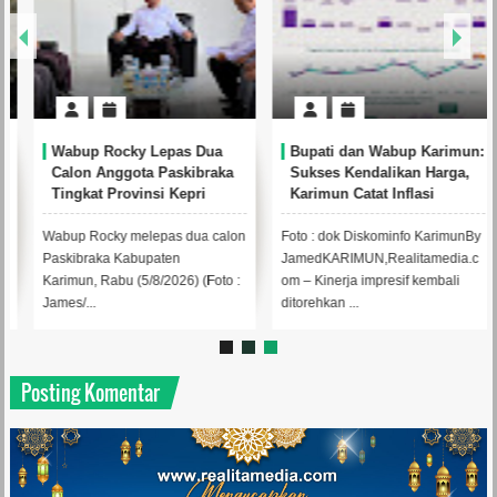
Wabup Rocky Lepas Dua
Bupati dan Wabup Karimun:
Calon Anggota Paskibraka
Sukses Kendalikan Harga,
Tingkat Provinsi Kepri
Karimun Catat Inflasi
Tahun 2026
Terendah se-Kepri di Juli
2026
Wabup Rocky melepas dua calon
Foto : dok Diskominfo KarimunBy
Paskibraka Kabupaten
JamedKARIMUN,Realitamedia.c
Karimun, Rabu (5/8/2026) (Foto :
om – Kinerja impresif kembali
James/...
ditorehkan ...
Posting Komentar