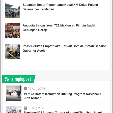
Sebagian Besar Penumpang Kapal KM Kelud Pulang
Selamanya Ke Medan
Anggota Satgas Yonif 721/Makkasau Pimpin Ibadah
Gabungan Gereja
Polisi Periksa Empat Saksi Terkait Bom di Rumah Bacalon
Gubernur Aceh
simplepost
08
Aug
2026
Pemko Batam Komitmen Dukung Program Nasional 3
Juta Rumah
08
Aug
2026
Danlanud RSA Lepas Taruna Akademi TNI, Usai Jalani