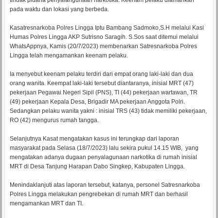
tindak pidana penyalahgunaan narkotika. Keenam pelaku diamankan
pada waktu dan lokasi yang berbeda.
Kasatresnarkoba Polres Lingga Iptu Bambang Sadmoko,S.H melalui Kasi
Humas Polres Lingga AKP Sutrisno Saragih. S.Sos saat ditemui melalui
WhatsAppnya, Kamis (20/7/2023) membenarkan Satresnarkoba Polres
Lingga telah mengamankan keenam pelaku.
Ia menyebut keenam pelaku terdiri dari empat orang laki-laki dan dua
orang wanita. Keempat laki-laki tersebut diantaranya, inisial MRT (47)
pekerjaan Pegawai Negeri Sipil (PNS), TI (44) pekerjaan wartawan, TR
(49) pekerjaan Kepala Desa, Brigadir MA pekerjaan Anggota Polri.
Sedangkan pelaku wanita yakni : inisial TRS (43) tidak memiliki pekerjaan,
RO (42) mengurus rumah tangga.
Selanjutnya Kasat mengatakan kasus ini terungkap dari laporan
masyarakat pada Selasa (18/7/2023) lalu sekira pukul 14.15 WIB, yang
mengatakan adanya dugaan penyalagunaan narkotika di rumah inisial
MRT di Desa Tanjung Harapan Dabo Singkep, Kabupaten Lingga.
Menindaklanjuti atas laporan tersebut, katanya, personel Satresnarkoba
Polres Lingga melakukan pengrebekan di rumah MRT dan berhasil
mengamankan MRT dan TI.