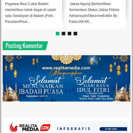
WNA
Bea Cukai Batam
Jaksa Agung Berhentikan
Direktorat J
 rokok ilegal di salah
Sementara Status Jaksa Febrie
Cukai mengge
ayan di Batam (Foto :
Adriansyah/OkezoneEditor By :
kasus narkob
eal...
PatarJAKAR...
Jumat (31/7) .
Posting Komentar