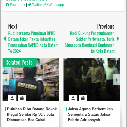
Facebook
|
Twitter
|
Whatsapp
Next
Previous
Rudi bersama Pimpinan DPRD
Rudi Dukung Pengembangan
Batam Teken Pakta Integritas
Sektor Pariwisata, Turis
Pengesahan RAPBD Kota Batam
Singapura Dominasi Kunjungan
TA 2024
ke Kota Batam
Related Posts
n Ribu Batang Rokok
Jaksa Agung Berhentikan
DJBC Ber
 Senilai Rp 50,5 Juta
Sementara Status Jaksa
Bongkar J
kan Bea Cukai
Febrie Adriansyah
di Batam,
Pelaku WN