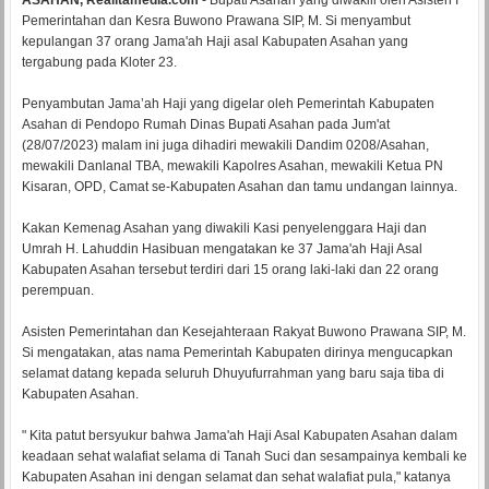
ASAHAN, Realitamedia.com
- Bupati Asahan yang diwakili oleh Asisten I
Pemerintahan dan Kesra Buwono Prawana SIP, M. Si menyambut
kepulangan 37 orang Jama'ah Haji asal Kabupaten Asahan yang
tergabung pada Kloter 23.
Penyambutan Jama’ah Haji yang digelar oleh Pemerintah Kabupaten
Asahan di Pendopo Rumah Dinas Bupati Asahan pada Jum'at
(28/07/2023) malam ini juga dihadiri mewakili Dandim 0208/Asahan,
mewakili Danlanal TBA, mewakili Kapolres Asahan, mewakili Ketua PN
Kisaran, OPD, Camat se-Kabupaten Asahan dan tamu undangan lainnya.
Kakan Kemenag Asahan yang diwakili Kasi penyelenggara Haji dan
Umrah H. Lahuddin Hasibuan mengatakan ke 37 Jama'ah Haji Asal
Kabupaten Asahan tersebut terdiri dari 15 orang laki-laki dan 22 orang
perempuan.
Asisten Pemerintahan dan Kesejahteraan Rakyat Buwono Prawana SIP, M.
Si mengatakan, atas nama Pemerintah Kabupaten dirinya mengucapkan
selamat datang kepada seluruh Dhuyufurrahman yang baru saja tiba di
Kabupaten Asahan.
" Kita patut bersyukur bahwa Jama'ah Haji Asal Kabupaten Asahan dalam
keadaan sehat walafiat selama di Tanah Suci dan sesampainya kembali ke
Kabupaten Asahan ini dengan selamat dan sehat walafiat pula," katanya