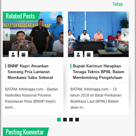
Tutup
Related Posts
BNNP Kepri Amankan
Bupati Karimun Harapkan
Seorang Pria Lantaran
Tenaga Teknis BPBL Batam
Membawa Sabu Seberat
Membimbing Pengelolaan
1,208 Kilogram
Ikan Di Karimun
BATAM, Infolingga.com - Badan
BATAM, Infolingga.com – Di
Narkotika Nasional Provinsi
tahun 2018 ini Balai Perikanan
Kepulauan Riau (BNNP Kepri)
Budidaya Laut (BPBL) Batam
berh...
akan m...
Posting Komentar