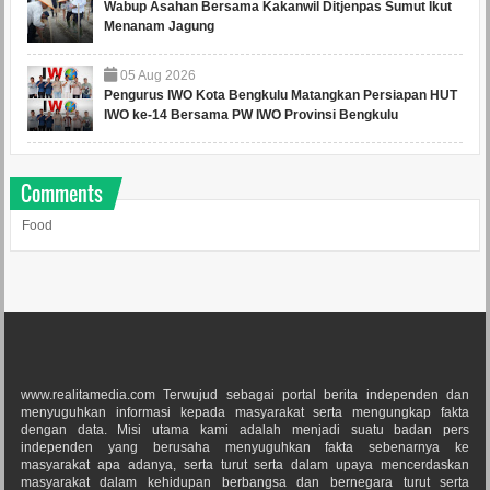
Wabup Asahan Bersama Kakanwil Ditjenpas Sumut Ikut
Menanam Jagung
05
Aug
2026
Pengurus IWO Kota Bengkulu Matangkan Persiapan HUT
IWO ke-14 Bersama PW IWO Provinsi Bengkulu
Comments
Food
www.realitamedia.com Terwujud sebagai portal berita independen dan
menyuguhkan informasi kepada masyarakat serta mengungkap fakta
dengan data. Misi utama kami adalah menjadi suatu badan pers
independen yang berusaha menyuguhkan fakta sebenarnya ke
masyarakat apa adanya, serta turut serta dalam upaya mencerdaskan
masyarakat dalam kehidupan berbangsa dan bernegara turut serta