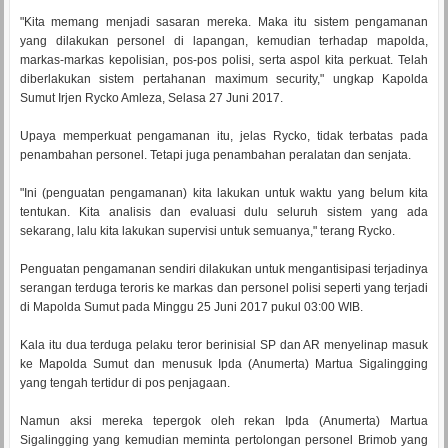
"Kita memang menjadi sasaran mereka. Maka itu sistem pengamanan
yang dilakukan personel di lapangan, kemudian terhadap mapolda,
markas-markas kepolisian, pos-pos polisi, serta aspol kita perkuat. Telah
diberlakukan sistem pertahanan maximum security," ungkap Kapolda
Sumut Irjen Rycko Amleza, Selasa 27 Juni 2017.
Upaya memperkuat pengamanan itu, jelas Rycko, tidak terbatas pada
penambahan personel. Tetapi juga penambahan peralatan dan senjata.
"Ini (penguatan pengamanan) kita lakukan untuk waktu yang belum kita
tentukan. Kita analisis dan evaluasi dulu seluruh sistem yang ada
sekarang, lalu kita lakukan supervisi untuk semuanya," terang Rycko.
Penguatan pengamanan sendiri dilakukan untuk mengantisipasi terjadinya
serangan terduga teroris ke markas dan personel polisi seperti yang terjadi
di Mapolda Sumut pada Minggu 25 Juni 2017 pukul 03:00 WIB.
Kala itu dua terduga pelaku teror berinisial SP dan AR menyelinap masuk
ke Mapolda Sumut dan menusuk Ipda (Anumerta) Martua Sigalingging
yang tengah tertidur di pos penjagaan.
Namun aksi mereka tepergok oleh rekan Ipda (Anumerta) Martua
Sigalingging yang kemudian meminta pertolongan personel Brimob yang