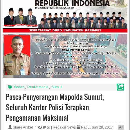
Medan
,
Realitamedia
,
Sumut
Pasca-Penyerangan Mapolda Sumut,
Seluruh Kantor Polisi Terapkan
Pengamanan Maksimal
Share Artikel ini
|
Redaksi News
Rabu, Juni 28, 2017
A
+