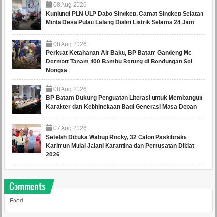
08
Aug
2026
Kunjungi PLN ULP Dabo Singkep, Camat Singkep Selatan
Minta Desa Pulau Lalang Dialiri Listrik Selama 24 Jam
08
Aug
2026
Perkuat Ketahanan Air Baku, BP Batam Gandeng Mc
Dermott Tanam 400 Bambu Betung di Bendungan Sei
Nongsa
08
Aug
2026
BP Batam Dukung Penguatan Literasi untuk Membangun
Karakter dan Kebhinekaan Bagi Generasi Masa Depan
07
Aug
2026
Setelah Dibuka Wabup Rocky, 32 Calon Paskibraka
Karimun Mulai Jalani Karantina dan Pemusatan Diklat
2026
Comments
Food