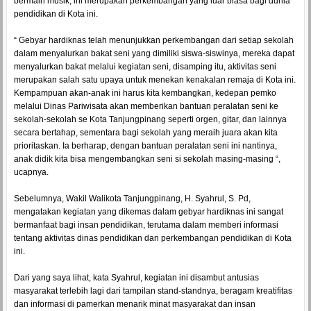
bermain musik, ini merupakan perkembangan yang luar biasa bagi dunia
pendidikan di Kota ini.
“ Gebyar hardiknas telah menunjukkan perkembangan dari setiap sekolah
dalam menyalurkan bakat seni yang dimiliki siswa-siswinya, mereka dapat
menyalurkan bakat melalui kegiatan seni, disamping itu, aktivitas seni
merupakan salah satu upaya untuk menekan kenakalan remaja di Kota ini.
Kempampuan akan-anak ini harus kita kembangkan, kedepan pemko
melalui Dinas Pariwisata akan memberikan bantuan peralatan seni ke
sekolah-sekolah se Kota Tanjungpinang seperti orgen, gitar, dan lainnya
secara bertahap, sementara bagi sekolah yang meraih juara akan kita
prioritaskan. Ia berharap, dengan bantuan peralatan seni ini nantinya,
anak didik kita bisa mengembangkan seni si sekolah masing-masing “,
ucapnya.
Sebelumnya, Wakil Walikota Tanjungpinang, H. Syahrul, S. Pd,
mengatakan kegiatan yang dikemas dalam gebyar hardiknas ini sangat
bermanfaat bagi insan pendidikan, terutama dalam memberi informasi
tentang aktivitas dinas pendidikan dan perkembangan pendidikan di Kota
ini.
Dari yang saya lihat, kata Syahrul, kegiatan ini disambut antusias
masyarakat terlebih lagi dari tampilan stand-standnya, beragam kreatifitas
dan informasi di pamerkan menarik minat masyarakat dan insan