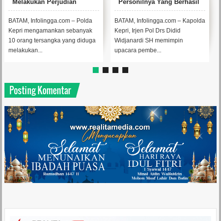
Personilnya Yang Berhasil
Rp 300 Juta
Ungkap Kasus Perjudian
Gelandang Permainan
BATAM, Infolingga.com – Kapolda
KARIMUN, Infolingga.com - Tim
B
Elektronik
Kepri, Irjen Pol Drs Didid
Penindakan dan penyidikan
ta
Widjanardi SH memimpin
Kantor KPPBC Tanjungbalai
B
upacara pembe...
Karimun, ...
ak
Posting Komentar