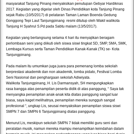
masyarakat Tanjung Pinang menyaksikan penutupan Gebyar Hardiknas
2017. Kegiatan yang digelar oleh Dinas Pendidikan kota Tanjung Pinang
sejak Rabu (10/5/2017) di pelataran Taman Laman Boenda Gedung
Gonggong Tepi Laut Tanjungpinang
resmi ditutup oleh Wakil walikota
Tanjung H Syahrul S.Pd pada Sabtu malam (13/5/2017).
Kegiatan yang berlangsung selama 4 hari itu menyajikan beragam
perlombaan seni yang diikuti oleh siswa siswi tingkat SD, SMP, SMA, SMK,
Lembaga Kursus serta Taman Pendidikan Kanak-Kanak (TK) se- Kota
Tanjungpinang.
Pada malam itu umumkan juga juara para pemenang lomba sekolah
berprestasi akademik dan non akademik, lomba pidato, Festival Lomba
Seni Nasional dan penghargaan sekolah Adiwiyata.
Walikota Tanjungpinang, H. Lis Darmansyah, SH mengungkapkan
rasa bangga atas penampilan peserta didik di atas panggung, “ Saya tak
menyangka penampilan anak-anak kita diatas panggung sangat luar
biasa, saya kaget melihatnya, penampilan mereka sungguh sangat
profesional “, ungkap Lis, seusai menyaksikan penampilan siswa siswi
SMPN 7 dan SMPN 6 Tanjungpinang diatas panggung.
Menurut Lis, meskipun sekolah SMPN 7 tidak memiliki guru seni dan
peralatan musik, namun mereka mampu menampilkan keindahan dalam