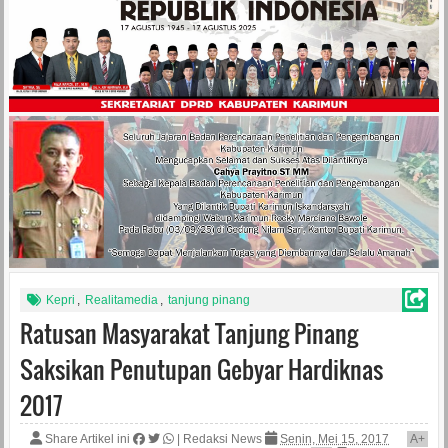
Kepri
,
Realitamedia
,
tanjung pinang
Ratusan Masyarakat Tanjung Pinang
Saksikan Penutupan Gebyar Hardiknas
2017
Share Artikel ini
|
Redaksi News
Senin, Mei 15, 2017
A
+