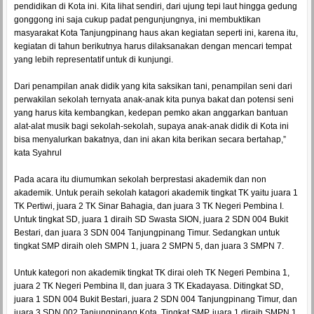
pendidikan di Kota ini. Kita lihat sendiri, dari ujung tepi laut hingga gedung
gonggong ini saja cukup padat pengunjungnya, ini membuktikan
masyarakat Kota Tanjungpinang haus akan kegiatan seperti ini, karena itu,
kegiatan di tahun berikutnya harus dilaksanakan dengan mencari tempat
yang lebih representatif untuk di kunjungi.
Dari penampilan anak didik yang kita saksikan tani, penampilan seni dari
perwakilan sekolah ternyata anak-anak kita punya bakat dan potensi seni
yang harus kita kembangkan, kedepan pemko akan anggarkan bantuan
alat-alat musik bagi sekolah-sekolah, supaya anak-anak didik di Kota ini
bisa menyalurkan bakatnya, dan ini akan kita berikan secara bertahap,”
kata Syahrul
Pada acara itu diumumkan sekolah berprestasi akademik dan non
akademik. Untuk peraih sekolah katagori akademik tingkat TK yaitu juara 1
TK Pertiwi, juara 2 TK Sinar Bahagia, dan juara 3 TK Negeri Pembina I.
Untuk tingkat SD, juara 1 diraih SD Swasta SION, juara 2 SDN 004 Bukit
Bestari, dan juara 3 SDN 004 Tanjungpinang Timur. Sedangkan untuk
tingkat SMP diraih oleh SMPN 1, juara 2 SMPN 5, dan juara 3 SMPN 7.
Untuk kategori non akademik tingkat TK dirai oleh TK Negeri Pembina 1,
juara 2 TK Negeri Pembina II, dan juara 3 TK Ekadayasa. Ditingkat SD,
juara 1 SDN 004 Bukit Bestari, juara 2 SDN 004 Tanjungpinang Timur, dan
juara 3 SDN 002 Tanjungpinang Kota. Tingkat SMP, juara 1 diraih SMPN 1,