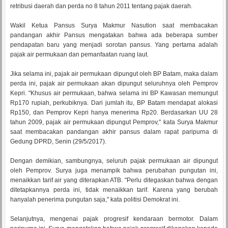
retribusi daerah dan perda no 8 tahun 2011 tentang pajak daerah.
Wakil Ketua Pansus Surya Makmur Nasution saat membacakan
pandangan akhir Pansus mengatakan bahwa ada beberapa sumber
pendapatan baru yang menjadi sorotan pansus. Yang pertama adalah
pajak air permukaan dan pemanfaatan ruang laut.
Jika selama ini, pajak air permukaan dipungut oleh BP Batam, maka dalam
perda ini, pajak air permukaan akan dipungut seluruhnya oleh Pemprov
Kepri. "Khusus air permukaan, bahwa selama ini BP Kawasan memungut
Rp170 rupiah, perkubiknya. Dari jumlah itu, BP Batam mendapat alokasi
Rp150, dan Pemprov Kepri hanya menerima Rp20. Berdasarkan UU 28
tahun 2009, pajak air permukaan dipungut Pemprov," kata Surya Makmur
saat membacakan pandangan akhir pansus dalam rapat paripurna di
Gedung DPRD, Senin (29/5/2017).
Dengan demikian, sambungnya, seluruh pajak permukaan air dipungut
oleh Pemprov. Surya juga menampik bahwa perubahan pungutan ini,
menaikkan tarif air yang diterapkan ATB. "Perlu ditegaskan bahwa dengan
ditetapkannya perda ini, tidak menaikkan tarif. Karena yang berubah
hanyalah penerima pungutan saja," kata politisi Demokrat ini.
Selanjutnya, mengenai pajak progresif kendaraan bermotor. Dalam