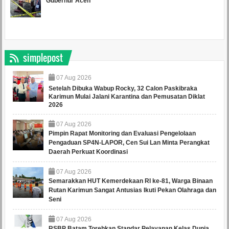
Gubernur Aceh
simplepost
07
Aug
2026
Setelah Dibuka Wabup Rocky, 32 Calon Paskibraka
Karimun Mulai Jalani Karantina dan Pemusatan Diklat
2026
07
Aug
2026
Pimpin Rapat Monitoring dan Evaluasi Pengelolaan
Pengaduan SP4N-LAPOR, Cen Sui Lan Minta Perangkat
Daerah Perkuat Koordinasi
07
Aug
2026
Semarakkan HUT Kemerdekaan RI ke-81, Warga Binaan
Rutan Karimun Sangat Antusias Ikuti Pekan Olahraga dan
Seni
07
Aug
2026
RSBP Batam Torehkan Standar Pelayanan Kelas Dunia,