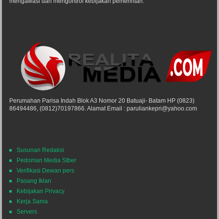
mengawasi dan mengontrol kebijakan pemerintah.
Perumahan Parisa Indah Blok A3 Nomor 20 Batuaji- Batam HP (0823)
86494486, (0812)70197866. Alamat Email : paruliankepri@yahoo.com
Susunan Redaksi
Pedoman Media SIber
Verifikasi Dewan pers
Pasang Iklan
Kebijakan Privacy
Kerja Sama
Servers