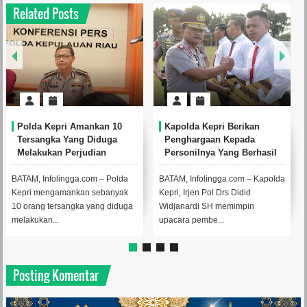
Related Posts
an 10
Kapolda Kepri Berikan
KPPBC Karimun Aman
duga
Penghargaan Kepada
Barang Seludupan Seni
n
Personilnya Yang Berhasil
Rp 300 Juta
an
Ungkap Kasus Perjudian
Gelandang Permainan
– Polda
BATAM, Infolingga.com – Kapolda
KARIMUN, Infolingga.com 
Elektronik
banyak
Kepri, Irjen Pol Drs Didid
Penindakan dan penyidika
g diduga
Widjanardi SH memimpin
Kantor KPPBC Tanjungbala
upacara pembe...
Karimun, ...
Posting Komentar