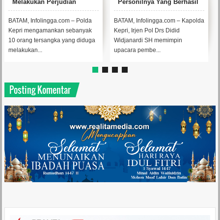
Melakukan Perjudian
Personilnya Yang Berhasil
Gelandang Permainan
Ungkap Kasus Perjudian
Elektronik
Gelandang Permainan
BATAM, Infolingga.com – Polda
BATAM, Infolingga.com – Kapolda
Elektronik
Kepri mengamankan sebanyak
Kepri, Irjen Pol Drs Didid
10 orang tersangka yang diduga
Widjanardi SH memimpin
melakukan...
upacara pembe...
Posting Komentar