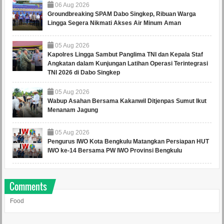
06
Aug
2026
Groundbreaking SPAM Dabo Singkep, Ribuan Warga
Lingga Segera Nikmati Akses Air Minum Aman
05
Aug
2026
Kapolres Lingga Sambut Panglima TNI dan Kepala Staf
Angkatan dalam Kunjungan Latihan Operasi Terintegrasi
TNI 2026 di Dabo Singkep
05
Aug
2026
Wabup Asahan Bersama Kakanwil Ditjenpas Sumut Ikut
Menanam Jagung
05
Aug
2026
Pengurus IWO Kota Bengkulu Matangkan Persiapan HUT
IWO ke-14 Bersama PW IWO Provinsi Bengkulu
Comments
Food