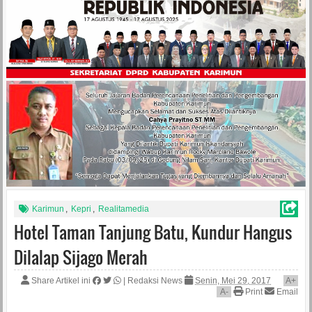
Karimun
,
Kepri
,
Realitamedia
Hotel Taman Tanjung Batu, Kundur Hangus
Dilalap Sijago Merah
Share Artikel ini
|
Redaksi News
Senin, Mei 29, 2017
A
+
A
-
Print
Email