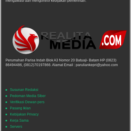
mengawasi dan mengontrol kebijakan pemerintah.
Perumahan Parisa Indah Blok A3 Nomor 20 Batuaji- Batam HP (0823)
86494486, (0812)70197866. Alamat Email : paruliankepri@yahoo.com
Susunan Redaksi
Pedoman Media SIber
Verifikasi Dewan pers
Pasang Iklan
Kebijakan Privacy
Kerja Sama
Servers