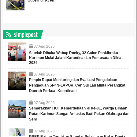
Gubernur Aceh
simplepost
07
Aug
2026
Setelah Dibuka Wabup Rocky, 32 Calon Paskibraka
Karimun Mulai Jalani Karantina dan Pemusatan Diklat
2026
07
Aug
2026
Pimpin Rapat Monitoring dan Evaluasi Pengelolaan
Pengaduan SP4N-LAPOR, Cen Sui Lan Minta Perangkat
Daerah Perkuat Koordinasi
07
Aug
2026
Semarakkan HUT Kemerdekaan RI ke-81, Warga Binaan
Rutan Karimun Sangat Antusias Ikuti Pekan Olahraga dan
Seni
07
Aug
2026
RSBP Batam Torehkan Standar Pelayanan Kelas Dunia,