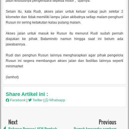
jatuh khususnya pengendara sepeda motor ,” ujarnya.
Selain itu, kata Rudi, akses jalan untuk keluar cukup jauh sekitar 2
kilometer dan tidak memiliki lampu jalan akibatnya setiap malam penghuni
Rusun ini sering ketakutan kalau pulang malam.
Akses jalan untuk masuk ke Rusun itu menurut Rudi sudah pernah
diajukan ke pihak Batamindo namun hingga saat ini belum ada
jawabannya.
Rudi dan penghun Rusun lainnya mengharapkan agar pihak pengelola
Rusun ini segera membangun akses jalan dan fasilitas lainnya seperti
minimarket
(lamhot)
Share Artikel ini :
Facebook
|
Twitter
|
Whatsapp
Next
Previous
Ratusan Pegawai ASN Pemkab
Rumah tersangka pembom