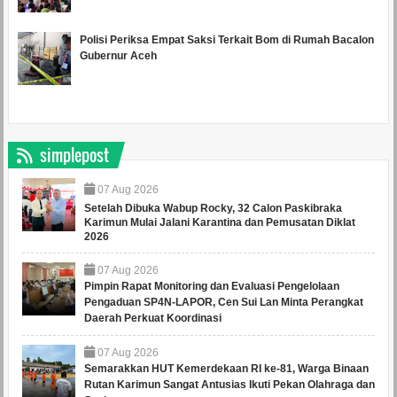
Polisi Periksa Empat Saksi Terkait Bom di Rumah Bacalon
Gubernur Aceh
simplepost
07
Aug
2026
Setelah Dibuka Wabup Rocky, 32 Calon Paskibraka
Karimun Mulai Jalani Karantina dan Pemusatan Diklat
2026
07
Aug
2026
Pimpin Rapat Monitoring dan Evaluasi Pengelolaan
Pengaduan SP4N-LAPOR, Cen Sui Lan Minta Perangkat
Daerah Perkuat Koordinasi
07
Aug
2026
Semarakkan HUT Kemerdekaan RI ke-81, Warga Binaan
Rutan Karimun Sangat Antusias Ikuti Pekan Olahraga dan