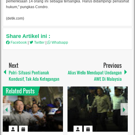
pemeriksaan 14 orang ini sebagai tersangka. Harus didampingi penasihat
hukum," pungkas Condro.
(detik.com)
Share Artikel ini :
Facebook
|
Twitter
|
Whatsapp
Next
Previous
Polri: Situasi Pontianak
Alias Wello Mendapat Undangan
Kondusif, Tak Ada Ketegangan
AWE Di Malaysia
Related Posts