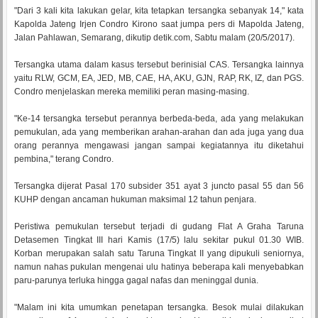
"Dari 3 kali kita lakukan gelar, kita tetapkan tersangka sebanyak 14," kata
Kapolda Jateng Irjen Condro Kirono saat jumpa pers di Mapolda Jateng,
Jalan Pahlawan, Semarang, dikutip detik.com, Sabtu malam (20/5/2017).
Tersangka utama dalam kasus tersebut berinisial CAS. Tersangka lainnya
yaitu RLW, GCM, EA, JED, MB, CAE, HA, AKU, GJN, RAP, RK, IZ, dan PGS.
Condro menjelaskan mereka memiliki peran masing-masing.
"Ke-14 tersangka tersebut perannya berbeda-beda, ada yang melakukan
pemukulan, ada yang memberikan arahan-arahan dan ada juga yang dua
orang perannya mengawasi jangan sampai kegiatannya itu diketahui
pembina," terang Condro.
Tersangka dijerat Pasal 170 subsider 351 ayat 3 juncto pasal 55 dan 56
KUHP dengan ancaman hukuman maksimal 12 tahun penjara.
Peristiwa pemukulan tersebut terjadi di gudang Flat A Graha Taruna
Detasemen Tingkat III hari Kamis (17/5) lalu sekitar pukul 01.30 WIB.
Korban merupakan salah satu Taruna Tingkat II yang dipukuli seniornya,
namun nahas pukulan mengenai ulu hatinya beberapa kali menyebabkan
paru-parunya terluka hingga gagal nafas dan meninggal dunia.
"Malam ini kita umumkan penetapan tersangka. Besok mulai dilakukan