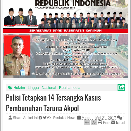
Hukrim
,
Lingga
,
Nasional
,
Realitamedia
Polisi Tetapkan 14 Tersangka Kasus
Pembunuhan Taruna Akpol
Share Artikel ini
|
Redaksi News
Minggu, Mei 21, 2017
1
A
+
A
-
Print
Email