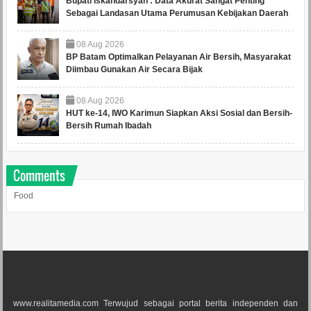
Bupati Iskandarsyah : Data Akurat Sangat Penting
Sebagai Landasan Utama Perumusan Kebijakan Daerah
08
Aug
2026
BP Batam Optimalkan Pelayanan Air Bersih, Masyarakat
Diimbau Gunakan Air Secara Bijak
08
Aug
2026
HUT ke-14, IWO Karimun Siapkan Aksi Sosial dan Bersih-
Bersih Rumah Ibadah
Comments
Food
www.realitamedia.com Terwujud sebagai portal berita independen dan