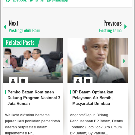
Facebook
|
Twitter
|
Whatsapp
Next
Previous
Posting Lebih Baru
Posting Lama
Related Posts
 Batam Komitmen
BP Batam Optimalkan
Perkuat K
 Program Nasional 3
Pelayanan Air Bersih,
Baku, BP
umah
Masyarakat Diimbau
Mc Dermo
Gunakan Air Secara Bijak
Bambu Be
Bendunga
 AMsakar bersama
Anggota/Deputi Bidang
Anggota/Dep
kuti penilaian pemerintah
Pengusahaan BP Batam, Denny
Pengusahaa
rprestasi dalam
Tondano (Foto : dok Biro Umum
Tondano me
asi Pr...
BP Batam),By Parulia...
aksi penghij