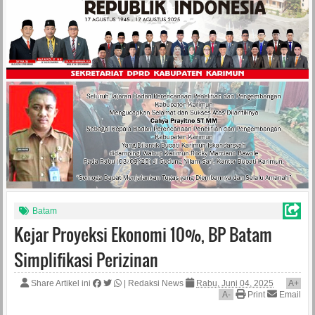
Batam
Kejar Proyeksi Ekonomi 10%, BP Batam
Simplifikasi Perizinan
Share Artikel ini
|
Redaksi News
Rabu, Juni 04, 2025
A
+
A
-
Print
Email