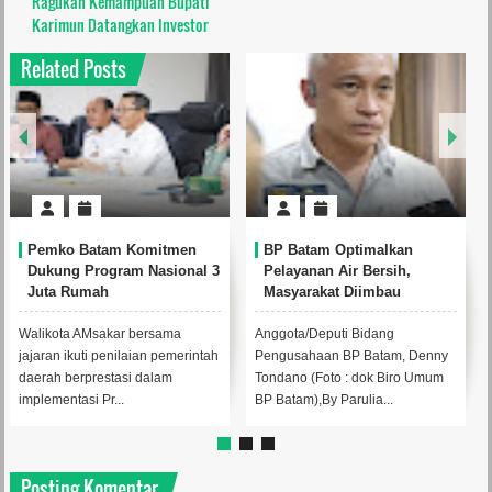
Ragukan Kemampuan Bupati
Karimun Datangkan Investor
Related Posts
 Batam Komitmen
BP Batam Optimalkan
Perkuat K
 Program Nasional 3
Pelayanan Air Bersih,
Baku, BP
umah
Masyarakat Diimbau
Mc Dermo
Gunakan Air Secara Bijak
Bambu Be
Bendunga
 AMsakar bersama
Anggota/Deputi Bidang
Anggota/Dep
kuti penilaian pemerintah
Pengusahaan BP Batam, Denny
Pengusahaa
rprestasi dalam
Tondano (Foto : dok Biro Umum
Tondano me
asi Pr...
BP Batam),By Parulia...
aksi penghij
Posting Komentar