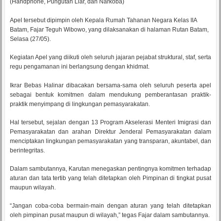
(Handphone, Pungutan Liar, dan Narkoba)
Apel tersebut dipimpin oleh Kepala Rumah Tahanan Negara Kelas IIA
Batam, Fajar Teguh Wibowo, yang dilaksanakan di halaman Rutan Batam,
Selasa (27/05).
Kegiatan Apel yang diikuti oleh seluruh jajaran pejabat struktural, staf, serta
regu pengamanan ini berlangsung dengan khidmat.
Ikrar Bebas Halinar dibacakan bersama-sama oleh seluruh peserta apel
sebagai bentuk komitmen dalam mendukung pemberantasan praktik-
praktik menyimpang di lingkungan pemasyarakatan.
Hal tersebut, sejalan dengan 13 Program Akselerasi Menteri Imigrasi dan
Pemasyarakatan dan arahan Direktur Jenderal Pemasyarakatan dalam
menciptakan lingkungan pemasyarakatan yang transparan, akuntabel, dan
berintegritas.
Dalam sambutannya, Karutan menegaskan pentingnya komitmen terhadap
aturan dan tata tertib yang telah ditetapkan oleh Pimpinan di tingkat pusat
maupun wilayah.
“Jangan coba-coba bermain-main dengan aturan yang telah ditetapkan
oleh pimpinan pusat maupun di wilayah,” tegas Fajar dalam sambutannya.