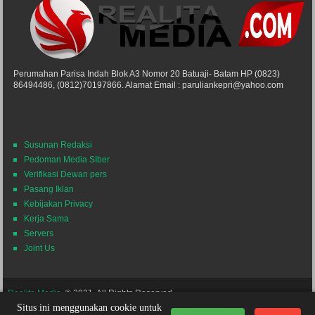
Perumahan Parisa Indah Blok A3 Nomor 20 Batuaji- Batam HP (0823)
86494486, (0812)70197866. Alamat Email : paruliankepri@yahoo.com
Susunan Redaksi
Pedoman Media SIber
Verifikasi Dewan pers
Pasang Iklan
Kebijakan Privacy
Kerja Sama
Servers
Joint Us
Realita Media
© 2021. All Rights Reserved.
Situs ini menggunakan cookie untuk