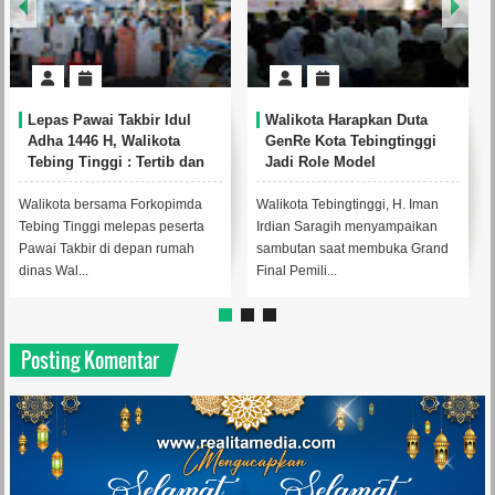
Lepas Pawai Takbir Idul
Walikota Harapkan Duta
Adha 1446 H, Walikota
GenRe Kota Tebingtinggi
Tebing Tinggi : Tertib dan
Jadi Role Model
Patuhi Peraturan Lalu
Lintas
Walikota bersama Forkopimda
Walikota Tebingtinggi, H. Iman
Tebing Tinggi melepas peserta
Irdian Saragih menyampaikan
Pawai Takbir di depan rumah
sambutan saat membuka Grand
dinas Wal...
Final Pemili...
Posting Komentar