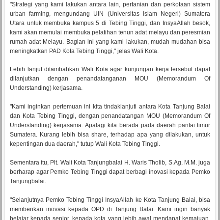
"Strategi yang kami lakukan antara lain, pertanian dan perkotaan sistem
urban farming, mengundang UIN (Universitas Islam Negeri) Sumatera
Utara untuk membuka kampus 5 di Tebing Tinggi, dan InsyaAllah besok,
kami akan memulai membuka pelatihan tenun adat melayu dan peresmian
rumah adat Melayu. Bagian ini yang kami lakukan, mudah-mudahan bisa
meningkatkan PAD Kota Tebing Tinggi," jelas Wali Kota.
Lebih lanjut ditambahkan Wali Kota agar kunjungan kerja tersebut dapat
dilanjutkan dengan penandatanganan MOU (Memorandum Of
Understanding) kerjasama.
"Kami inginkan pertemuan ini kita tindaklanjuti antara Kota Tanjung Balai
dan Kota Tebing Tinggi, dengan penandatangan MOU (Memorandum Of
Understanding) kerjasama. Apalagi kita berada pada daerah pantai timur
Sumatera. Kurang lebih bisa share, terhadap apa yang dilakukan, untuk
kepentingan dua daerah," tutup Wali Kota Tebing Tinggi.
Sementara itu, Plt. Wali Kota Tanjungbalai H. Waris Tholib, S.Ag, M.M. juga
berharap agar Pemko Tebing Tinggi dapat berbagi inovasi kepada Pemko
Tanjungbalai.
"Selanjutnya Pemko Tebing Tinggi InsyaAllah ke Kota Tanjung Balai, bisa
memberikan inovasi kepada OPD di Tanjung Balai. Kami ingin banyak
belajar kepada senior, kepada kota yang lebih awal mendapat kemajuan.