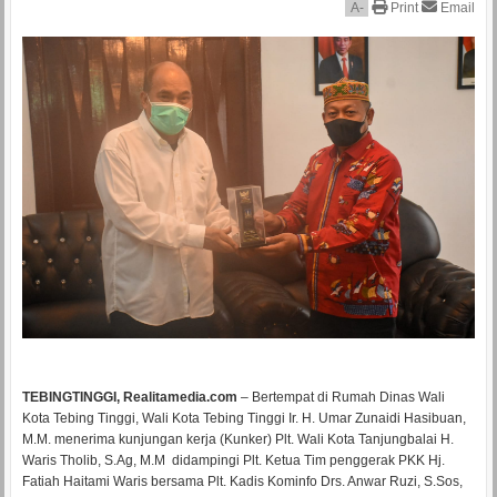
A
-
Print
Email
TEBINGTINGGI, Realitamedia.com
– Bertempat di Rumah Dinas Wali
Kota Tebing Tinggi, Wali Kota Tebing Tinggi Ir. H. Umar Zunaidi Hasibuan,
M.M. menerima kunjungan kerja (Kunker) Plt. Wali Kota Tanjungbalai H.
Waris Tholib, S.Ag, M.M didampingi Plt. Ketua Tim penggerak PKK Hj.
Fatiah Haitami Waris bersama Plt. Kadis Kominfo Drs. Anwar Ruzi, S.Sos,