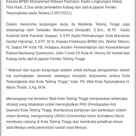
Kepala BPBD Muhammad Ridwan Parinduri, Kadis Lingkungan Hidup
Fitra Hadi, S.Sos serta perwakilan Kabag dan staf di jajaran Pemko
Tanjungbalai pada Selasa (13/07/2021).
Dalam menerima kunjungan kerja itu Walikota Tebing Tinggi juga
didampingi oleh Sekdako Muhammad Dimiyathi, S.Sos., M.TP, Kadis
Kominfo Dedi Parulian Siagian, S.STP, Kadis Perhubungan Kota Manahan
Guntur Harahap, S.STP., M.Si, Kepala Pelaksana BPBD Drs. Wahid Sitorus,
Pj. Satpol PP Kota YB. Hutapea, Asisten Pemerintahan dan Kesejahteraan
Rakyat Bambang Sudaryono, Jubir Covid-19 Kota dr. Henny Sri Hartati dan
Kabag serta staf di jajaran Pemko Tebing Tinggi.
“ Maksud dan tujuan kunjungan adalah untuk berbagi pengalaman dalam
hal peningkatan ekonomi sekaligus menjalin kerjasama antara Kota
Tanjungbalai dan Kota Tebing Tinggi,” kata Plt. Wali Kota Tanjungbalai H.
Waris Tholib, S.Ag, M.M.
Menanggapi hal tersebut, Wali Kota Tebing Tinggi menjelaskan beberapa
strategi yang dilakukan untuk meningkatkan PAD (Pendapatan Asli
Daerah) Kota Tebing Tinggi, diantaranya pertanian dan perkotaan sistem
urban farming, mengundang UINSU (Universitas Islam Sumatera Utara)
membuka cabang di Kota Tebing Tinggi dan membuka pelatihan tenun
adat Melayu serta peresmian rumah adat Melayu.