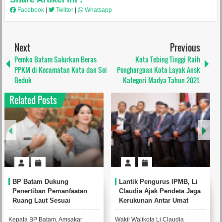
Facebook
|
Twitter
|
Whatsapp
Next
Previous
Pemko Batam Salurkan Beras
Kota Tebing Tinggi Raih
PPKM di Kecamatan Kota dan Sei
Penghargaan Kota Layak Ansk
Beduk
Kategori Madya Tahun 2021.
Related Posts
BP Batam Dukung
Lantik Pengurus IPMB, Li
Penertiban Pemanfaatan
Claudia Ajak Pendeta Jaga
Ruang Laut Sesuai
Kerukunan Antar Umat
Ketentuan Peraturan
Beragama
Perundang-Undangan
Kepala BP Batam, Amsakar
Wakil Walikota Li Claudia