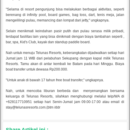
"Selama di resort pengunjung bisa melakukan berbagai aktivitas, seperti
berenang di infinity pool, board games, bag toss, dart, tenis meja, jalan
mengelilingi pulau, memancing dan lompat dari jetty," ungkapnya.
Selain menikmati keindahan pasir putih dan pulau serasa milik pribadi,
terdapat fasilitas lain yang bisa dinikmati dengan biaya tambahan seperti ,
bar, spa, Kid's Club, kayak dan standup paddle board.
Nah untuk menuju Telunas Resorts, keberangkatan dijadwalkan setiap hari
Jumat jam 11 WIB dari pelabuhan Sekupang dengan kapal milik Telunas
Resorts. Tamu akan di antar kembali ke Batam pada hari Minggu. Biaya
boat transfer untuk dewasa Rp200.000.
"Untuk anak di bawah 17 tahun free boat transfer," ungkapnya.
Nah, untuk mencoba liburan berbeda dan menyenangkan bersama
keluarga di Telunas Resorts, silahkan menghubungi melalui telp/WA di
+628117710951 setiap hari Senin-Jumat jam 09.00-17.00 atau email di
stay@telunasresorts.com.(btm /ddr
Share Artikel ini :