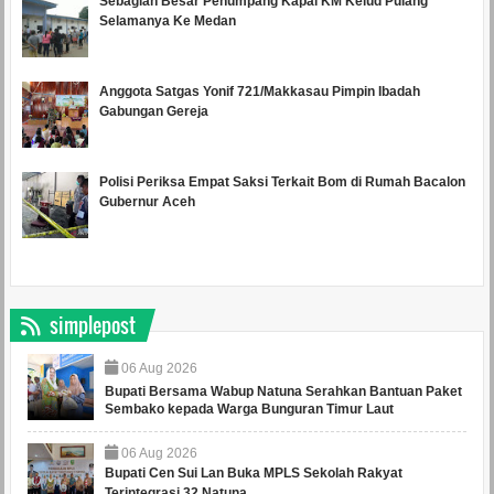
Sebagian Besar Penumpang Kapal KM Kelud Pulang
Selamanya Ke Medan
Anggota Satgas Yonif 721/Makkasau Pimpin Ibadah
Gabungan Gereja
Polisi Periksa Empat Saksi Terkait Bom di Rumah Bacalon
Gubernur Aceh
simplepost
06
Aug
2026
Bupati Bersama Wabup Natuna Serahkan Bantuan Paket
Sembako kepada Warga Bunguran Timur Laut
06
Aug
2026
Bupati Cen Sui Lan Buka MPLS Sekolah Rakyat
Terintegrasi 32 Natuna