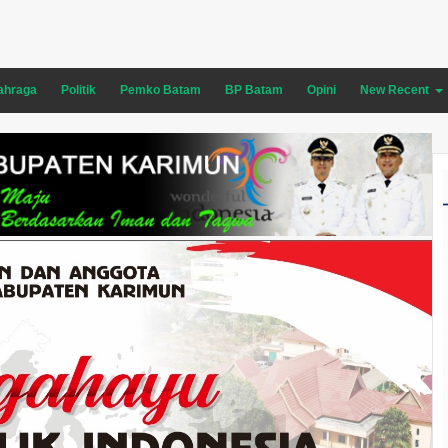
ahraga
Politik
Pemko Batam
BP Batam
Opini
New Recent