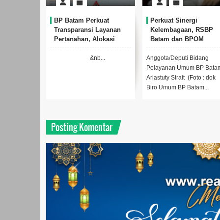
BP Batam Perkuat
Perkuat Sinergi
Transparansi Layanan
Kelembagaan, RSBP
Pertanahan, Alokasi
Batam dan BPOM
Tanah Reguler Segera
Pastikan Pelayanan da
Hadir Melalui LMS
Ketersediaan Obat Am
&nb...
Anggota/Deputi Bidang
Pelayanan Umum BP Bata
Ariastuty Sirait (Foto : dok
Biro Umum BP Batam...
Posting Komentar