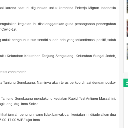
al karena saat ini digunakan untuk karantina Pekerja Migran Indonesia
 mengatakan kegiatan ini diselenggarakan guna penanganan pencegahan
r Covid-19.
ng untuk penghuni rusun sendiri sudah ada yang terkonfirmasi positif, salah
 yaitu Kelurahan Kelurahan Tanjung Sengkuang, Kelurahan Sungai Jodoh,
status zona merah.
 Tanjung Sengkuang. Nantinya akan terus berkoordinasi dengan posko-
 Tanjung Sengkuang mendukung kegiatan Rapid Test Antigen Massal ini.
kuang, drg. Irma Solvia.
hat jumlah penghuni yang tidak banyak dan kegiatan ini dijadwalkan dua
5.00-17.00 WIB,” ujar Irma.