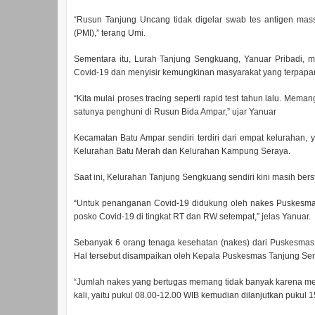
“Rusun Tanjung Uncang tidak digelar swab tes antigen mass
(PMI),” terang Umi.
Sementara itu, Lurah Tanjung Sengkuang, Yanuar Pribadi,
Covid-19 dan menyisir kemungkinan masyarakat yang terpapa
“Kita mulai proses tracing seperti rapid test tahun lalu. Mema
satunya penghuni di Rusun Bida Ampar,” ujar Yanuar
Kecamatan Batu Ampar sendiri terdiri dari empat kelurahan,
Kelurahan Batu Merah dan Kelurahan Kampung Seraya.
Saat ini, Kelurahan Tanjung Sengkuang sendiri kini masih ber
“Untuk penanganan Covid-19 didukung oleh nakes Puskesmas
posko Covid-19 di tingkat RT dan RW setempat,” jelas Yanuar.
Sebanyak 6 orang tenaga kesehatan (nakes) dari Puskesmas
Hal tersebut disampaikan oleh Kepala Puskesmas Tanjung Seng
“Jumlah nakes yang bertugas memang tidak banyak karena meli
kali, yaitu pukul 08.00-12.00 WIB kemudian dilanjutkan pukul 1