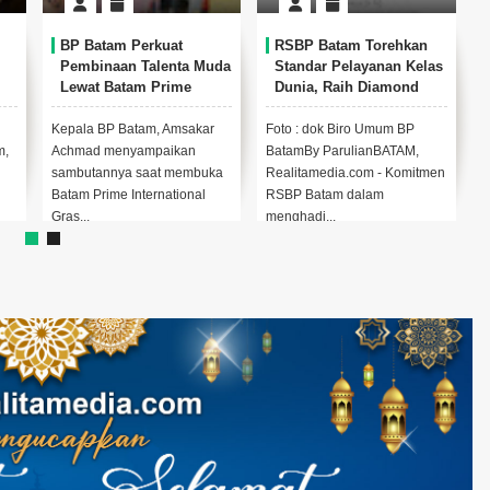
BP Batam Perkuat
RSBP Batam Torehkan
Pembinaan Talenta Muda
Standar Pelayanan Kelas
Lewat Batam Prime
Dunia, Raih Diamond
n
International Grassroot
Status dari WSO
an
Football Festival 2026
Kepala BP Batam, Amsakar
Foto : dok Biro Umum BP
A
m,
Achmad menyampaikan
BatamBy ParulianBATAM,
P
sambutannya saat membuka
Realitamedia.com - Komitmen
A
Batam Prime International
RSBP Batam dalam
p
Gras...
menghadi...