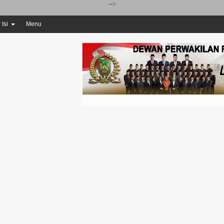
-->
 Isi
Menu