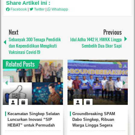
Share Artikel ini :
Facebook
|
Twitter
|
Whatsapp
Next
Previous
Sebanyak 300 Tenaga Pendidik
Idul Adha 1442 H, HWKK Lingga
dan Kependidikan Mengikuti
Sembelih Dua Ekor Sapi
Vaksinasi Covid-19
Related Posts
Kecamatan Singkep Selatan
Groundbreaking SPAM
Luncurkan Inovasi “SIP
Dabo Singkep, Ribuan
HEBAT” untuk Permudah
Warga Lingga Segera
Pelaporan Harga Bahan
Nikmati Akses Air Minum