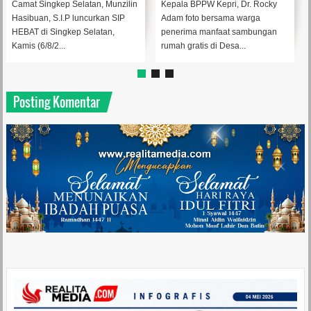
Pokok.
Aman
Camat Singkep Selatan, Munzilin
Kepala BPPW Kepri, Dr. Rocky
Hasibuan, S.I.P luncurkan SIP
Adam foto bersama warga
HEBAT di Singkep Selatan,
penerima manfaat sambungan
Kamis (6/8/2...
rumah gratis di Desa...
Posting Komentar