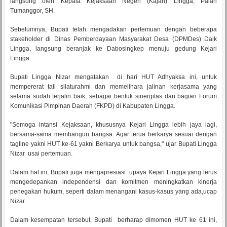
langsung oleh Kepala Kejaksaan Negeri (Kajari) Lingga, Paian
Tumanggor, SH.
Sebelumnya, Bupati telah mengadakan pertemuan dengan beberapa
stakeholder di Dinas Pemberdayaan Masyarakat Desa (DPMDes) Daik
Lingga, langsung beranjak ke Dabosingkep menuju gedung Kejari
Lingga.
Bupati Lingga Nizar mengatakan di hari HUT Adhyaksa ini, untuk
mempererat tali silaturahmi dan memelihara jalinan kerjasama yang
selama sudah terjalin baik, sebagai bentuk sinergitas dari bagian Forum
Komunikasi Pimpinan Daerah (FKPD) di Kabupaten Lingga.
"Semoga intansi Kejaksaan, khususnya Kejari Lingga lebih jaya lagi,
bersama-sama membangun bangsa. Agar terua berkarya sesuai dengan
tagline yakni HUT ke-61 yakni Berkarya untuk bangsa," ujar Bupati Lingga
Nizar usai pertemuan.
Dalam hal ini, Bupati juga mengapresiasi upaya Kejari Lingga yang terus
mengedepankan independensi dan komitmen meningkatkan kinerja
penegakan hukum, seperti dalam menangani kasus-kasus yang ada,ucap
Nizar.
Dalam kesempatan tersebut, Bupati berharap dimomen HUT ke 61 ini,