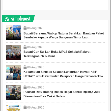
simplepost
06
Aug
2026
Bupati Bersama Wabup Natuna Serahkan Bantuan Paket
Sembako kepada Warga Bunguran Timur Laut
06
Aug
2026
Bupati Cen Sui Lan Buka MPLS Sekolah Rakyat
Terintegrasi 32 Natuna
06
Aug
2026
Kecamatan Singkep Selatan Luncurkan Inovasi “SIP
HEBAT” untuk Permudah Pelaporan Harga Bahan Pokok.
06
Aug
2026
Puluhan Ribu Batang Rokok Illegal Senilai Rp 50,5 Juta
Diamankan Bea Cukai Batam
06
Aug
2026