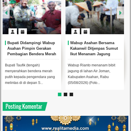
dampingi Wabup
Wabup Asahan Bersama
Pemkab Asaha
mpin Gerakan
Kakanwil Ditjenpas Sumut
Bangun Ruma
 Bendera Merah
Ikut Menanam Jagung
Sebagai Tempa
da Masyarakat
Anak Korban 
(tengah)
Wabup Rianto menanam bibit
Wabup Rianto be
bendera merah
jagung di lahan Air Joman,
menerima kunjun
 pengendara yang
Kabupaten Asahan, Rabu
Komnas Anak RI Ag
depan S...
(05/08/2026) (Foto...
d...
Posting Komentar