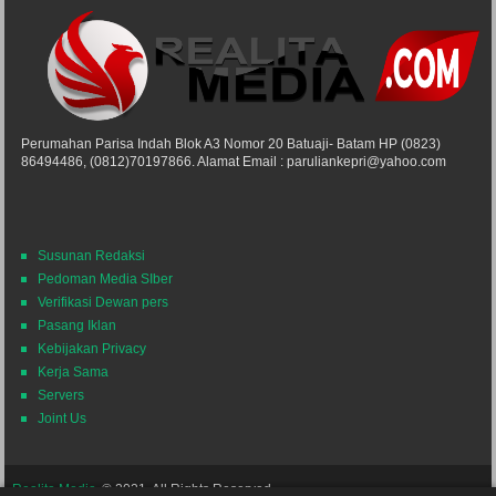
Perumahan Parisa Indah Blok A3 Nomor 20 Batuaji- Batam HP (0823)
86494486, (0812)70197866. Alamat Email : paruliankepri@yahoo.com
Susunan Redaksi
Pedoman Media SIber
Verifikasi Dewan pers
Pasang Iklan
Kebijakan Privacy
Kerja Sama
Servers
Joint Us
Realita Media
© 2021. All Rights Reserved.