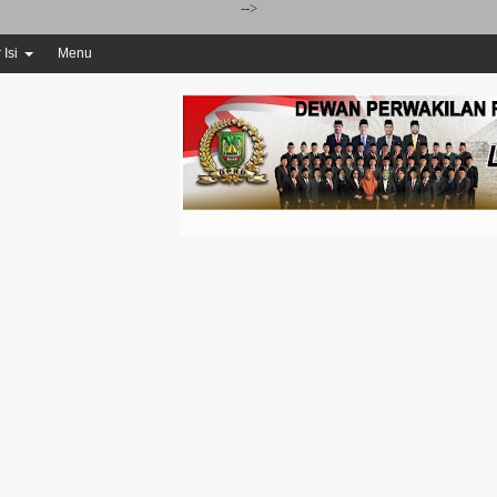
-->
 Isi
Menu