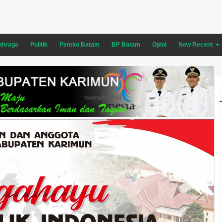
ahraga
Politik
Pemko Batam
BP Batam
Opini
New Recent