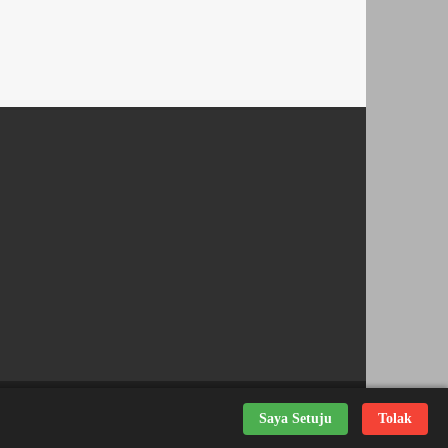
Powered by
Themes24x7
Nick Desain
Saya Setuju
Tolak