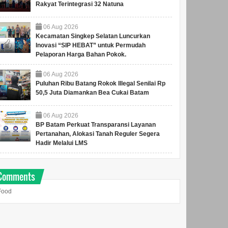
Percepatan Program
Merah Putih,
Rakyat Terintegrasi 32 Natuna
Prioritas, Minta ASN
Menumbuhkan Mimpi di
Batam Lebih Responsif
Tanah Rempang-Galang
06
Aug
2026
Layani Masyarakat
alikota Amsakar memimpin
Kepala BP Batam, Amsakar
Kecamatan Singkep Selatan Luncurkan
pel Gabungan Pegawai
Achmad, bersama Wakil
Inovasi “SIP HEBAT” untuk Permudah
emko Batam di Dataran
Kepala BP Batam, Li Claudia
Pelaporan Harga Bahan Pokok.
ngku Putri, Batamcentre,
Chandra dan murid-mu...
en...
06
Aug
2026
Puluhan Ribu Batang Rokok Illegal Senilai Rp
50,5 Juta Diamankan Bea Cukai Batam
06
Aug
2026
BP Batam Perkuat Transparansi Layanan
Pertanahan, Alokasi Tanah Reguler Segera
Hadir Melalui LMS
Comments
Food