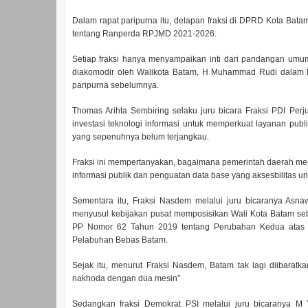
Dalam rapat paripurna itu, delapan fraksi di DPRD Kota B
tentang Ranperda RPJMD 2021-2026.
Setiap fraksi hanya menyampaikan inti dari pandangan umu
diakomodir oleh Walikota Batam, H Muhammad Rudi dalam
paripurna sebelumnya.
Thomas Arihta Sembiring selaku juru bicara Fraksi PDI P
investasi teknologi informasi untuk memperkuat layanan publ
yang sepenuhnya belum terjangkau.
Fraksi ini mempertanyakan, bagaimana pemerintah daerah me
informasi publik dan penguatan data base yang aksesbilitas un
Sementara itu, Fraksi Nasdem melalui juru bicaranya Asna
menyusul kebijakan pusat memposisikan Wali Kota Batam se
PP Nomor 62 Tahun 2019 tentang Perubahan Kedua atas
Pelabuhan Bebas Batam.
Sejak itu, menurut Fraksi Nasdem, Batam tak lagi diibaratk
nakhoda dengan dua mesin”
Sedangkan fraksi Demokrat PSI melalui juru bicaranya 