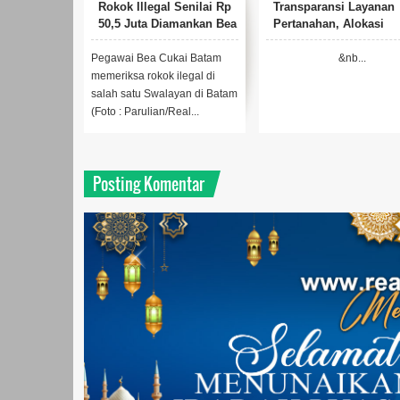
Rokok Illegal Senilai Rp
Transparansi Layanan
50,5 Juta Diamankan Bea
Pertanahan, Alokasi
Cukai Batam
Tanah Reguler Segera
Hadir Melalui LMS
Pegawai Bea Cukai Batam
&nb...
memeriksa rokok ilegal di
salah satu Swalayan di Batam
(Foto : Parulian/Real...
Posting Komentar