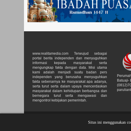
www.realitamedia.com Terwujud sebagai
portal berita independen dan menyuguhkan
informasi kepada masyarakat serta
mengungkap fakta dengan data. Misi utama
kami adalah menjadi suatu badan pers
Perumah
independen yang berusaha menyuguhkan
Batuaji-
fakta sebenarnya ke masyarakat apa adanya,
(0812)70
serta turut serta dalam upaya mencerdaskan
parulia
masyarakat dalam kehidupan berbangsa dan
bernegara turut serta mengawasi dan
mengontrol kebijakan pemerintah.
Realita Media
© 2021. All Rights Reserved.
Situs ini menggunakan c