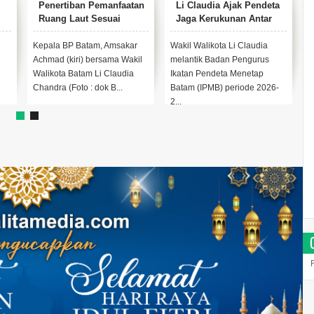
Penertiban Pemanfaatan
Li Claudia Ajak Pendeta
Ruang Laut Sesuai
Jaga Kerukunan Antar
Ketentuan Peraturan
Umat Beragama
Perundang-Undangan
Kepala BP Batam, Amsakar
Wakil Walikota Li Claudia
W
Achmad (kiri) bersama Wakil
melantik Badan Pengurus
A
Walikota Batam Li Claudia
Ikatan Pendeta Menetap
P
Chandra (Foto : dok B...
Batam (IPMB) periode 2026-
E
2...
S