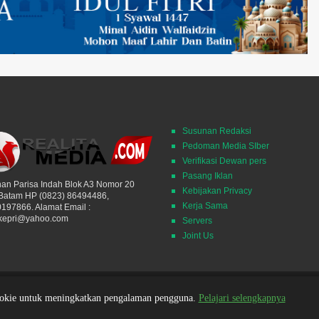
Susunan Redaksi
Pedoman Media SIber
Verifikasi Dewan pers
Pasang Iklan
an Parisa Indah Blok A3 Nomor 20
Kebijakan Privacy
 Batam HP (0823) 86494486,
Kerja Sama
197866. Alamat Email :
nkepri@yahoo.com
Servers
Joint Us
ookie untuk meningkatkan pengalaman pengguna.
Pelajari selengkapnya