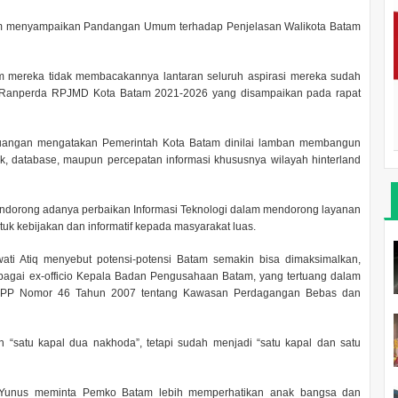
atam menyampaikan Pandangan Umum terhadap Penjelasan Walikota Batam
m mereka tidak membacakannya lantaran seluruh aspirasi mereka sudah
 Ranperda RPJMD Kota Batam 2021-2026 yang disampaikan pada rapat
erjuangan mengatakan Pemerintah Kota Batam dinilai lamban membangun
ik, database, maupun percepatan informasi khususnya wilayah hinterland
ndorong adanya perbaikan Informasi Teknologi dalam mendorong layanan
tuk kebijakan dan informatif kepada masyarakat luas.
wati Atiq menyebut potensi-potensi Batam semakin bisa dimaksimalkan,
bagai ex-officio Kepala Badan Pengusahaan Batam, yang tertuang dalam
 PP Nomor 46 Tahun 2007 tentang Kawasan Perdagangan Bebas dan
an “satu kapal dua nakhoda”, tetapi sudah menjadi “satu kapal dan satu
M Yunus meminta Pemko Batam lebih memperhatikan anak bangsa dan