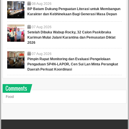
08
Aug
2026
BP Batam Dukung Penguatan Literasi untuk Membangun
Karakter dan Kebhinekaan Bagi Generasi Masa Depan
07
Aug
2026
Setelah Dibuka Wabup Rocky, 32 Calon Paskibraka
Karimun Mulai Jalani Karantina dan Pemusatan Diklat
2026
07
Aug
2026
Pimpin Rapat Monitoring dan Evaluasi Pengelolaan
Pengaduan SP4N-LAPOR, Cen Sui Lan Minta Perangkat
Daerah Perkuat Koordinasi
Comments
Food