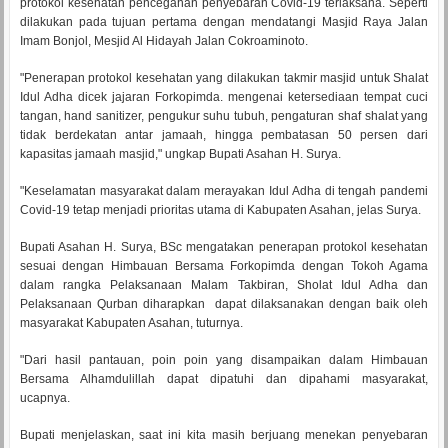
protokol kesehatan pencegahan penyebaran Covid-19 terlaksana. Seperti
dilakukan pada tujuan pertama dengan mendatangi Masjid Raya Jalan
Imam Bonjol, Mesjid Al Hidayah Jalan Cokroaminoto.
"Penerapan protokol kesehatan yang dilakukan takmir masjid untuk Shalat
Idul Adha dicek jajaran Forkopimda. mengenai ketersediaan tempat cuci
tangan, hand sanitizer, pengukur suhu tubuh, pengaturan shaf shalat yang
tidak berdekatan antar jamaah, hingga pembatasan 50 persen dari
kapasitas jamaah masjid," ungkap Bupati Asahan H. Surya.
"Keselamatan masyarakat dalam merayakan Idul Adha di tengah pandemi
Covid-19 tetap menjadi prioritas utama di Kabupaten Asahan, jelas Surya.
Bupati Asahan H. Surya, BSc mengatakan penerapan protokol kesehatan
sesuai dengan Himbauan Bersama Forkopimda dengan Tokoh Agama
dalam rangka Pelaksanaan Malam Takbiran, Sholat Idul Adha dan
Pelaksanaan Qurban diharapkan dapat dilaksanakan dengan baik oleh
masyarakat Kabupaten Asahan, tuturnya.
"Dari hasil pantauan, poin poin yang disampaikan dalam Himbauan
Bersama Alhamdulillah dapat dipatuhi dan dipahami masyarakat,
ucapnya.
Bupati menjelaskan, saat ini kita masih berjuang menekan penyebaran