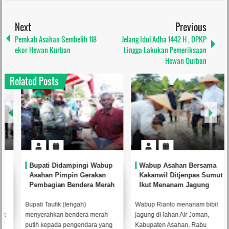
Next
Previous
Pemkab Asahan Sembelih 118
Jelang Idul Adha 1442 H , DPKP
ekor Hewan Kurban
Lingga Lakukan Pemeriksaan
Hewan Qurban
Related Posts
Bupati Didampingi Wabup
Wabup Asahan Bersama
Asahan Pimpin Gerakan
Kakanwil Ditjenpas Sumut
Pembagian Bendera Merah
Ikut Menanam Jagung
Putih kepada Masyarakat
Bupati Taufik (tengah)
Wabup Rianto menanam bibit
menyerahkan bendera merah
jagung di lahan Air Joman,
putih kepada pengendara yang
Kabupaten Asahan, Rabu