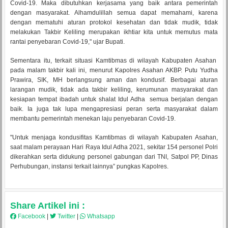
Covid-19. Maka dibutuhkan kerjasama yang baik antara pemerintah
dengan masyarakat. Alhamdulillah semua dapat memahami, karena
dengan mematuhi aturan protokol kesehatan dan tidak mudik, tidak
melakukan Takbir Keliling merupakan ikhtiar kita untuk memutus mata
rantai penyebaran Covid-19," ujar Bupati.
Sementara itu, terkait situasi Kamtibmas di wilayah Kabupaten Asahan
pada malam takbir kali ini, menurut Kapolres Asahan AKBP. Putu Yudha
Prawira, SIK, MH berlangsung aman dan kondusif. Berbagai aturan
larangan mudik, tidak ada takbir keliling, kerumunan masyarakat dan
kesiapan tempat ibadah untuk shalat Idul Adha semua berjalan dengan
baik. Ia juga tak lupa mengapresiasi peran serta masyarakat dalam
membantu pemerintah menekan laju penyebaran Covid-19.
"Untuk menjaga kondusifitas Kamtibmas di wilayah Kabupaten Asahan,
saat malam perayaan Hari Raya Idul Adha 2021, sekitar 154 personel Polri
dikerahkan serta didukung personel gabungan dari TNI, Satpol PP, Dinas
Perhubungan, instansi terkait lainnya” pungkas Kapolres.
Share Artikel ini :
Facebook
|
Twitter
|
Whatsapp