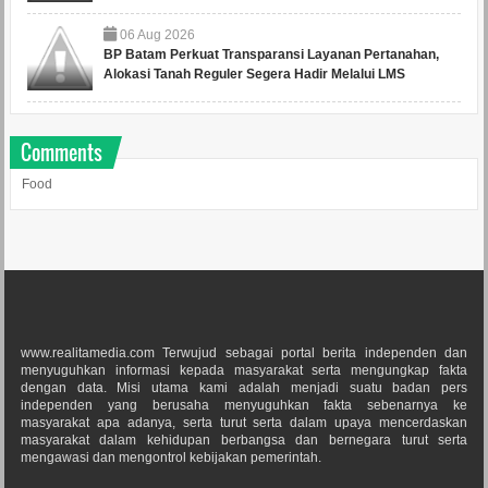
06
Aug
2026
BP Batam Perkuat Transparansi Layanan Pertanahan,
Alokasi Tanah Reguler Segera Hadir Melalui LMS
Comments
Food
www.realitamedia.com Terwujud sebagai portal berita independen dan
menyuguhkan informasi kepada masyarakat serta mengungkap fakta
dengan data. Misi utama kami adalah menjadi suatu badan pers
independen yang berusaha menyuguhkan fakta sebenarnya ke
masyarakat apa adanya, serta turut serta dalam upaya mencerdaskan
masyarakat dalam kehidupan berbangsa dan bernegara turut serta
mengawasi dan mengontrol kebijakan pemerintah.