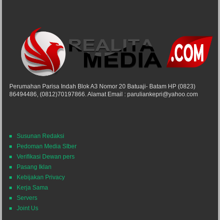
Perumahan Parisa Indah Blok A3 Nomor 20 Batuaji- Batam HP (0823)
86494486, (0812)70197866. Alamat Email : paruliankepri@yahoo.com
Susunan Redaksi
Pedoman Media SIber
Verifikasi Dewan pers
Pasang Iklan
Kebijakan Privacy
Kerja Sama
Servers
Joint Us