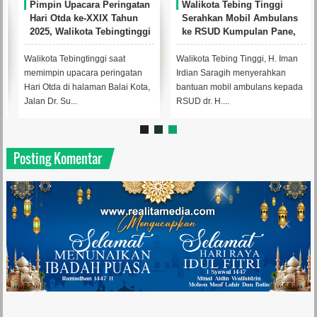
Pimpin Upacara Peringatan
Walikota Tebing Tinggi
Hari Otda ke-XXIX Tahun
Serahkan Mobil Ambulans
2025, Walikota Tebingtinggi
ke RSUD Kumpulan Pane,
Sampaikan Sambutan
Bantuan dari BNI
Mendagri
Walikota Tebingtinggi saat
Walikota Tebing Tinggi, H. Iman
memimpin upacara peringatan
Irdian Saragih menyerahkan
Hari Otda di halaman Balai Kota,
bantuan mobil ambulans kepada
Jalan Dr. Su...
RSUD dr. H....
Posting Komentar