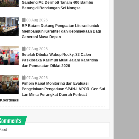
Gandeng Mc Dermott Tanam 400 Bambu
Betung di Bendungan Sei Nongsa
08
Aug
2026
BP Batam Dukung Penguatan Literasi untuk
Membangun Karakter dan Kebhinekaan Bagi
Generasi Masa Depan
07
Aug
2026
Setelah Dibuka Wabup Rocky, 32 Calon
Paskibraka Karimun Mulai Jalani Karantina
dan Pemusatan Diklat 2026
07
Aug
2026
Pimpin Rapat Monitoring dan Evaluasi
Pengelolaan Pengaduan SP4N-LAPOR, Cen Sui
din Bersama
Sekda Firmansyah Buka
Perkuat Ketahana
Lan Minta Perangkat Daerah Perkuat
Hadiri
Rakor Evaluasi
Baku, BP Batam
Koordinasi
an Gedung Arsip
Keamanan Informasi dan
Gandeng Mc Derm
olla Baitus
Jaringan Komunikasi
Tanam 400 Bamb
 di PN Batam
Sandi
Betung di Bendu
 Kota Batam, Haji
Sekda Firmansyah (tengah)
Anggota/Deputi Bida
Comments
Sei Nongsa
Kamaluddin (2
memimpin Rakor di Kantor
Pengusahaan BP Bat
 saat menghadiri
Wali Kota Batam, Batam
Denny Tondano mela
Food
edung Arsi...
Centre, Rabu (29/7/2026) (...
aksi penghijauan di