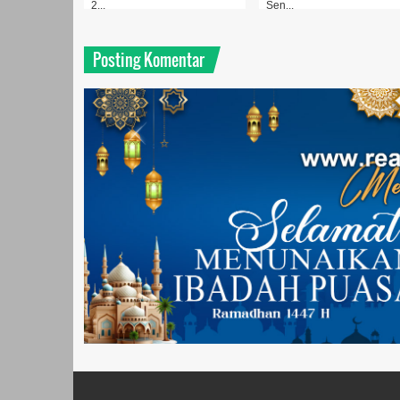
2...
Sen...
C
Posting Komentar