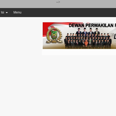
-->
 Isi
Menu