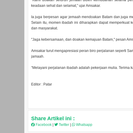
“Kami doakan seluruh jemaah diberi kemudahan selama perj
keadaan sehat dan selamat,” ujar Amsakar.
Ia juga berpesan agar jemaah mendoakan Batam dan juga m
Selain itu, momen ibadah ini diharapkan dapat memperkuat 
dan masyarakat.
"Jaga kebersamaan, dan doakan kemajuan Batam," pesan Ams
Amsakar turut mengapresiasi peran biro perjalanan seperti S
jamaah.
“Melayani perjalanan ibadah adalah pekerjaan mulia. Terima k
Editor : Patar
Share Artikel ini :
Facebook
|
Twitter
|
Whatsapp