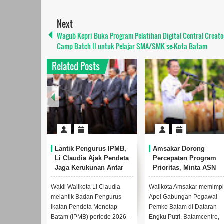
Next
Wagub Kepri Buka Program Pelatihan Digital Central Creato
Camp Batch II untuk Pelajar SMA/SMK se-Kota Batam
Related Posts
Lantik Pengurus IPMB,
Amsakar Dorong
Li Claudia Ajak Pendeta
Percepatan Program
Jaga Kerukunan Antar
Prioritas, Minta ASN
Umat Beragama
Batam Lebih Responsif
Layani Masyarakat
Wakil Walikota Li Claudia
Walikota Amsakar memimpin
W
melantik Badan Pengurus
Apel Gabungan Pegawai
m
Ikatan Pendeta Menetap
Pemko Batam di Dataran
p
Batam (IPMB) periode 2026-
Engku Putri, Batamcentre,
K