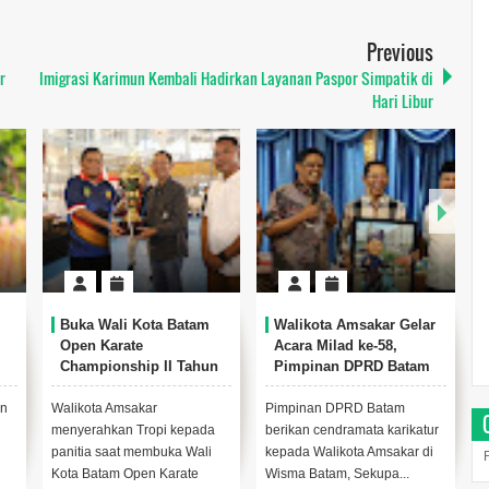
Previous
r
Imigrasi Karimun Kembali Hadirkan Layanan Paspor Simpatik di
Hari Libur
Buka Wali Kota Batam
Walikota Amsakar Gelar
Kamalud
Open Karate
Acara Milad ke-58,
Amsakar 
Championship II Tahun
Pimpinan DPRD Batam
Peresmi
2026, Amsakar : Jaga
Berikan Cenderamata
dan Mush
Nilai-Nilai Sportivitas
Karikatur
Shalihin
alikota Amsakar
Pimpinan DPRD Batam
Ketua DPRD
dalam Karate
enyerahkan Tropi kepada
berikan cendramata karikatur
Muhammad 
anitia saat membuka Wali
kepada Walikota Amsakar di
dari kanan)
ota Batam Open Karate
Wisma Batam, Sekupa...
Peresmian G