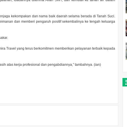
alanan, ibadahnya diterima Allah SWT, dan kembali ke tanah air dalam
enjaga kekompakan dan nama baik daerah selama berada di Tanah Suci.
keimanan dan memberi pengaruh positif sekembalinya ke tengah keluarga
akar.
amira Travel yang terus berkomitmen memberikan pelayanan terbaik kepada
asih atas kerja profesional dan pengabdiannya,” tambahnya. (ian)