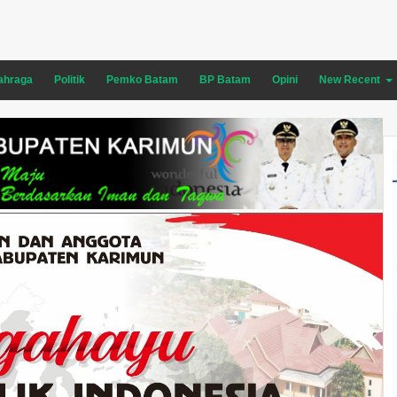
ahraga
Politik
Pemko Batam
BP Batam
Opini
New Recent