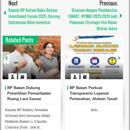
Next
Previous
Kepala BP Batam Buka Batam
Disusun dengan Pendekatan
Investment Forum 2025, Dorong
SMART, RPJMD 2025-2029 Jadi
Optimisme Iklim Investasi
Pedoman Strategis Visi Besar
Bintan Juara
Related Posts
BP Batam Dukung
BP Batam Perkuat
Penertiban Pemanfaatan
Transparansi Layanan
Ruang Laut Sesuai
Pertanahan, Alokasi Tanah
Ketentuan Peraturan
Reguler Segera Hadir
Perundang-Undangan
Melalui LMS
Kepala BP Batam, Amsakar
&nb...
Achmad (kiri) bersama Wakil
Walikota Batam Li Claudia
Chandra (Foto : dok B...