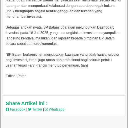
Menanggapi hal ini, BP Batam menyatakan akan terus hadir secara aktif di
lapangan dan memperkuat kolaborasi dengan aparat penegak hukum
untuk menghapus segala bentuk gangguan dan tekanan yang
menghambat investasi.
Sebagai langkah nyata, BP Batam juga akan meluncurkan Dashboard
Investasi pada 18 Juli 2025, yang memungkinkan investor menyampaikan
langsung kendala, masukan, dan laporan kepada pimpinan BP Batam
secara cepat dan terdokumentasi.
“BP Batam berkomitmen menciptakan kawasan yang tidak hanya terbuka
bagi investasi, tetapi juga aman dan profesional bagi seluruh pelaku
usaha.” tegas Fary Francis menutup pertemuan. (ian)
Editor : Patar
Share Artikel ini :
Facebook
|
Twitter
|
Whatsapp