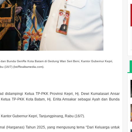
h dan Bunda GenRe Kota Batam di Gedung Wan Seri Beni, Kantor Gubernur Kepri,
u (16/7) (Ist/Realitamedia.com).
ad didampingi Ketua TP-PKK Provinsi Kepri, Hj. Dewi Kumalasari Ansar
Ketua TP-PKK Kota Batam, Hj. Erlita Amsakar sebagai Ayah dan Bunda
 Kantor Gubernur Kepri, Tanjungpinang, Rabu (16/7).
ional (Harganas) Tahun 2025, yang mengusung tema “Dari Keluarga untuk