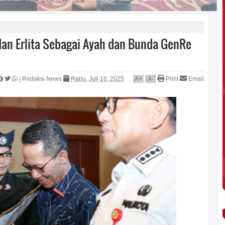
an Erlita Sebagai Ayah dan Bunda GenRe
|
Redaksi News
Rabu, Juli 16, 2025
A
+
A
-
Print
Email