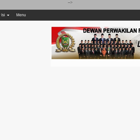
-->
 Isi
Menu