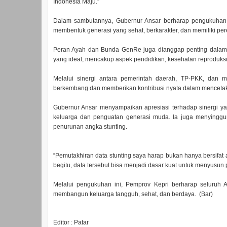
Indonesia Maju.”
Dalam sambutannya, Gubernur Ansar berharap pengukuhan
membentuk generasi yang sehat, berkarakter, dan memiliki p
Peran Ayah dan Bunda GenRe juga dianggap penting dalam
yang ideal, mencakup aspek pendidikan, kesehatan reproduk
Melalui sinergi antara pemerintah daerah, TP-PKK, dan 
berkembang dan memberikan kontribusi nyata dalam mencetak 
Gubernur Ansar menyampaikan apresiasi terhadap sinergi y
keluarga dan penguatan generasi muda. Ia juga menyinggung
penurunan angka stunting.
“Pemutakhiran data stunting saya harap bukan hanya bersifat 
begitu, data tersebut bisa menjadi dasar kuat untuk menyusun p
Melalui pengukuhan ini, Pemprov Kepri berharap seluruh
membangun keluarga tangguh, sehat, dan berdaya. (Bar)
Editor : Patar