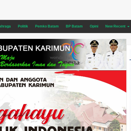
ahraga
Politik
Pemko Batam
BP Batam
Opini
New Recent