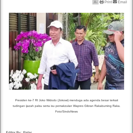
A
-
Print
Email
Presiden ke-7 RI Joko Widodo (Jokowi) menduga ada agenda besar terkait
tudingan ijazah palsu serta isu pemakzulan Wapres Gibran Rakabuming Raka.
Foto/SindoNews
Editor By : Patar