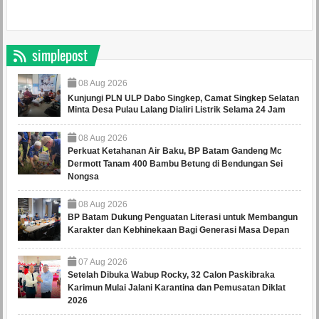
simplepost
08
Aug
2026
Kunjungi PLN ULP Dabo Singkep, Camat Singkep Selatan
Minta Desa Pulau Lalang Dialiri Listrik Selama 24 Jam
08
Aug
2026
Perkuat Ketahanan Air Baku, BP Batam Gandeng Mc
Dermott Tanam 400 Bambu Betung di Bendungan Sei
Nongsa
08
Aug
2026
BP Batam Dukung Penguatan Literasi untuk Membangun
Karakter dan Kebhinekaan Bagi Generasi Masa Depan
07
Aug
2026
Setelah Dibuka Wabup Rocky, 32 Calon Paskibraka
Karimun Mulai Jalani Karantina dan Pemusatan Diklat
2026