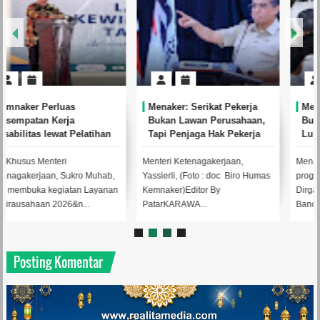
Menaker: Serikat Pekerja
Menaker: Program Magang
Bukan Lawan Perusahaan,
Buka Peluang Kerja bagi
Tapi Penjaga Hak Pekerja
Lulusan Baru
Menteri Ketenagakerjaan,
Menaker Yassierli saat meninjau
Yassierli, (Foto : doc Biro Humas
program magang di PT
Kemnaker)Editor By
Dirgantara Indonesia (PTDI) di
PatarKARAWA...
Bandung, Ka...
Posting Komentar