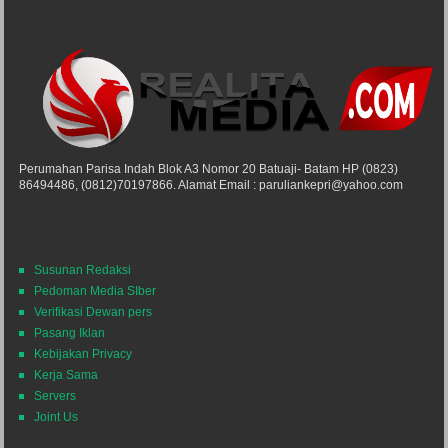
Perumahan Parisa Indah Blok A3 Nomor 20 Batuaji- Batam HP (0823)
86494486, (0812)70197866. Alamat Email : paruliankepri@yahoo.com
Susunan Redaksi
Pedoman Media SIber
Verifikasi Dewan pers
Pasang Iklan
Kebijakan Privacy
Kerja Sama
Servers
Joint Us