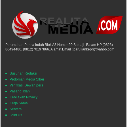
Perumahan Parisa Indah Blok A3 Nomor 20 Batuaji- Batam HP (0823)
86494486, (0812)70197866. Alamat Email : paruliankepri@yahoo.com
Susunan Redaksi
Pedoman Media SIber
Verifikasi Dewan pers
Pasang Iklan
Kebijakan Privacy
Kerja Sama
Servers
Joint Us