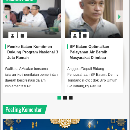
 Optimalkan
Perkuat Ketahanan Air
RSBP Batam 
 Air Bersih,
Baku, BP Batam Gandeng
Standar Pela
t Diimbau
Mc Dermott Tanam 400
Dunia, Raih 
ir Secara Bijak
Bambu Betung di
dari WSO
Bendungan Sei Nongsa
uti Bidang
Anggota/Deputi Bidang
Foto : dok Biro
n BP Batam, Denny
Pengusahaan BP Batam, Denny
BatamBy Paruli
o : dok Biro Umum
Tondano melakukan
Realitamedia.c
Parulia...
aksi penghijauan di Bendung...
RSBP Batam dal
Posting Komentar