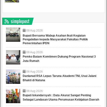
simplepost
09
Aug
2026
Bupati Bersama Wabup Asahan Ikuti Kegiatan
Pengabdian kepada Masyarakat Fakultas Politik
Pemerintahan IPDN
08
Aug
2026
Pemko Batam Komitmen Dukung Program Nasional 3
Juta Rumah
08
Aug
2026
Danlanud RSA Lepas Taruna Akademi TNI, Usai Jalani
Bhakti di Natuna
08
Aug
2026
Bupati Iskandarsyah : Data Akurat Sangat Penting
Sebagai Landasan Utama Perumusan Kebijakan Daerah