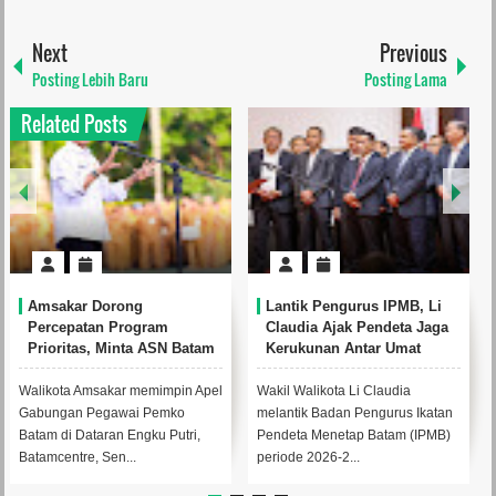
Next
Previous
Posting Lebih Baru
Posting Lama
Related Posts
Amsakar Dorong
Lantik Pengurus IPMB, Li
Percepatan Program
Claudia Ajak Pendeta Jaga
Prioritas, Minta ASN Batam
Kerukunan Antar Umat
Lebih Responsif Layani
Beragama
Masyarakat
Walikota Amsakar memimpin Apel
Wakil Walikota Li Claudia
Gabungan Pegawai Pemko
melantik Badan Pengurus Ikatan
Batam di Dataran Engku Putri,
Pendeta Menetap Batam (IPMB)
Batamcentre, Sen...
periode 2026-2...