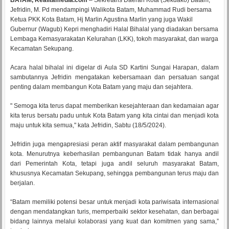
BATAM, Realitamedia.com
– Sekretaris Daerah Kota (Sekdako) Batam,
Jefridin, M. Pd mendampingi Walikota Batam, Muhammad Rudi bersama
Ketua PKK Kota Batam, Hj Marlin Agustina Marlin yang juga Wakil
Gubernur (Wagub) Kepri menghadiri Halal Bihalal yang diadakan bersama
Lembaga Kemasyarakatan Kelurahan (LKK), tokoh masyarakat, dan warga
Kecamatan Sekupang.
Acara halal bihalal ini digelar di Aula SD Kartini Sungai Harapan, dalam
sambutannya Jefridin mengatakan kebersamaan dan persatuan sangat
penting dalam membangun Kota Batam yang maju dan sejahtera.
" Semoga kita terus dapat memberikan kesejahteraan dan kedamaian agar
kita terus bersatu padu untuk Kota Batam yang kita cintai dan menjadi kota
maju untuk kita semua," kata Jefridin, Sabtu (18/5/2024).
Jefridin juga mengapresiasi peran aktif masyarakat dalam pembangunan
kota. Menurutnya keberhasilan pembangunan Batam tidak hanya andil
dari Pemerintah Kota, tetapi juga andil seluruh masyarakat Batam,
khususnya Kecamatan Sekupang, sehingga pembangunan terus maju dan
berjalan.
“Batam memiliki potensi besar untuk menjadi kota pariwisata internasional
dengan mendatangkan turis, memperbaiki sektor kesehatan, dan berbagai
bidang lainnya melalui kolaborasi yang kuat dan komitmen yang sama,”