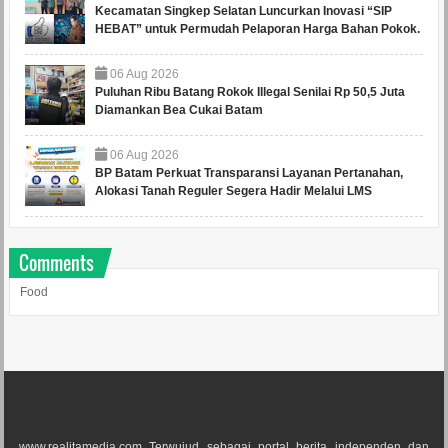
Kecamatan Singkep Selatan Luncurkan Inovasi “SIP
HEBAT” untuk Permudah Pelaporan Harga Bahan Pokok.
06
Aug
2026
Puluhan Ribu Batang Rokok Illegal Senilai Rp 50,5 Juta
Diamankan Bea Cukai Batam
06
Aug
2026
BP Batam Perkuat Transparansi Layanan Pertanahan,
Alokasi Tanah Reguler Segera Hadir Melalui LMS
Comments
Food
www.realitamedia.com Terwujud sebagai portal berita independen dan