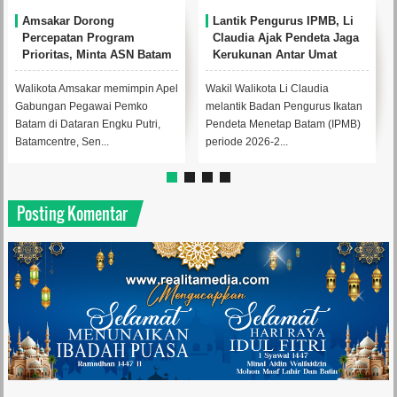
Amsakar Dorong
Lantik Pengurus IPMB, Li
Percepatan Program
Claudia Ajak Pendeta Jaga
Prioritas, Minta ASN Batam
Kerukunan Antar Umat
Lebih Responsif Layani
Beragama
Masyarakat
Walikota Amsakar memimpin Apel
Wakil Walikota Li Claudia
Gabungan Pegawai Pemko
melantik Badan Pengurus Ikatan
Batam di Dataran Engku Putri,
Pendeta Menetap Batam (IPMB)
Batamcentre, Sen...
periode 2026-2...
Posting Komentar