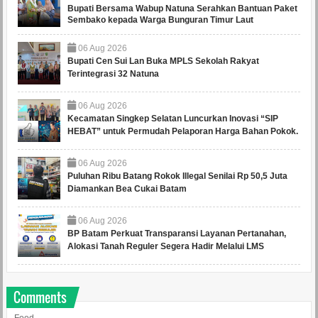
Bupati Bersama Wabup Natuna Serahkan Bantuan Paket
Sembako kepada Warga Bunguran Timur Laut
06
Aug
2026
Bupati Cen Sui Lan Buka MPLS Sekolah Rakyat
Terintegrasi 32 Natuna
06
Aug
2026
Kecamatan Singkep Selatan Luncurkan Inovasi “SIP
HEBAT” untuk Permudah Pelaporan Harga Bahan Pokok.
06
Aug
2026
Puluhan Ribu Batang Rokok Illegal Senilai Rp 50,5 Juta
Diamankan Bea Cukai Batam
06
Aug
2026
BP Batam Perkuat Transparansi Layanan Pertanahan,
Alokasi Tanah Reguler Segera Hadir Melalui LMS
Comments