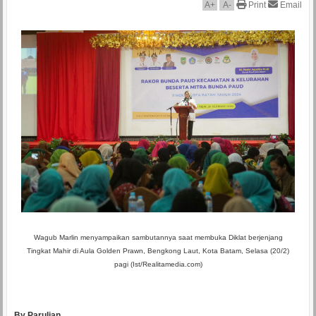
A
+
A
-
Print
Email
Wagub Marlin menyampaikan sambutannya saat membuka Diklat berjenjang
Tingkat Mahir di Aula Golden Prawn, Bengkong Laut, Kota Batam, Selasa (20/2)
pagi (Ist/Realitamedia.com)
By Parulian