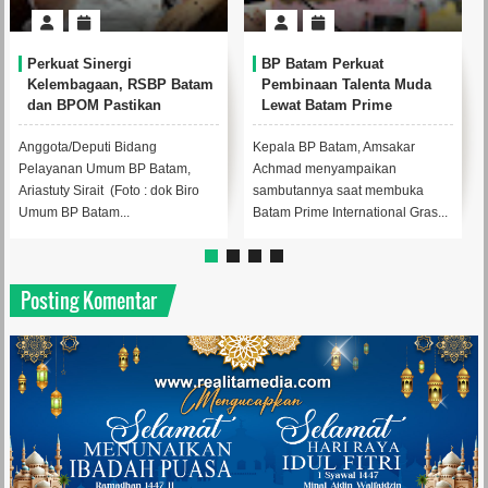
Perkuat Sinergi
BP Batam Perkuat
Kelembagaan, RSBP Batam
Pembinaan Talenta Muda
dan BPOM Pastikan
Lewat Batam Prime
Pelayanan dan Ketersediaan
International Grassroot
Obat Aman
Football Festival 2026
Anggota/Deputi Bidang
Kepala BP Batam, Amsakar
Pelayanan Umum BP Batam,
Achmad menyampaikan
Ariastuty Sirait (Foto : dok Biro
sambutannya saat membuka
Umum BP Batam...
Batam Prime International Gras...
Posting Komentar