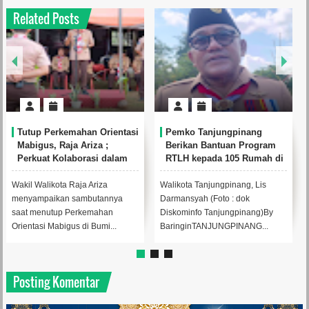
Related Posts
Tutup Perkemahan Orientasi
Pemko Tanjungpinang
Mabigus, Raja Ariza ;
Berikan Bantuan Program
Perkuat Kolaborasi dalam
RTLH kepada 105 Rumah di
Mendukung Pendidikan
Kelurahan Tanjung Unggat
Karakter
Wakil Walikota Raja Ariza
Walikota Tanjungpinang, Lis
menyampaikan sambutannya
Darmansyah (Foto : dok
saat menutup Perkemahan
Diskominfo Tanjungpinang)By
Orientasi Mabigus di Bumi...
BaringinTANJUNGPINANG...
Posting Komentar