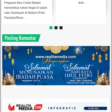
Melalui LMS
Pegawai Bea Cukai Batam
&nb...
memeriksa rokok ilegal di salah
satu Swalayan di Batam (Foto :
Parulian/Real...
Posting Komentar