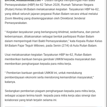
BATAM, Realitamedia.com –
Dalam rangka memperingati Hari Bakti
Pemasyarakatan (HBP) ke-62 Tahun 2026, Rumah Tahanan Negara
(Rutan) Kelas IIA Batam melaksanakan kegiatan Tasyakuran HBP ke-62,
yang diikuti seluruh jajaran pegawai Rutan Batam secara virtual melalui
Zoom Meeting yang diselenggarakan oleh Direktorat Jenderal
Pemasyarakatan.
“ Kegiatan tasyakuran yang berlangsung khidmat, sederhana, dan penuh
kebersamaan, dilaksanakan sebagai bentuk partisipasi Rutan Batam
dalam memperingati Hari Bakti Pemasyarakatan,” kata Kepala Rutan Kelas
IIA Batam Fajar Teguh Wibowo, pada Senin (27/4) di Aula Rutan Batam.
Usai melaksanakan kegiatan Tasyakuran HBP ke-62, Rutan Batam
memberikan bantuan berupa gerobak UMKM kepada masyarakat dan
memberikan penghargaan kepada para mitra kerja.
“ Pemberian bantuan gerobak UMKM ini, untuk mendukung
pemberdayaan ekonomi serta mendorong kemandirian masyarakat,”
katanya.
Sedangkan pemberian piagam penghargaan kepada para mitra kerja,
sebagai ucapan terima kasih kepada para mitra kerja atas sinergi dan
kolaborasi yang telah terjalin selama ini.