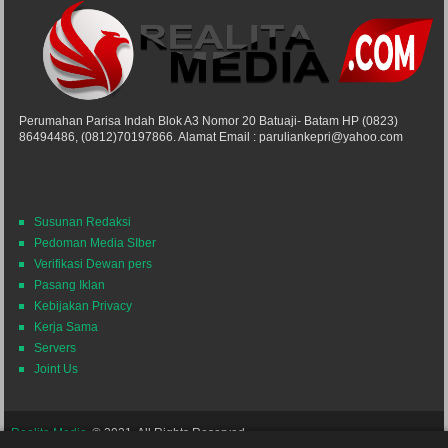
Perumahan Parisa Indah Blok A3 Nomor 20 Batuaji- Batam HP (0823)
86494486, (0812)70197866. Alamat Email : paruliankepri@yahoo.com
Susunan Redaksi
Pedoman Media SIber
Verifikasi Dewan pers
Pasang Iklan
Kebijakan Privacy
Kerja Sama
Servers
Joint Us
Realita Media
© 2021. All Rights Reserved.