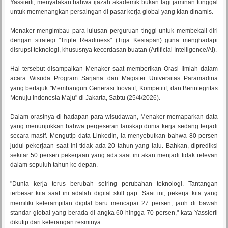
Yassierli, menyatakan bahwa ijazah akademik bukan lagi jaminan tunggal
untuk memenangkan persaingan di pasar kerja global yang kian dinamis.
Menaker mengimbau para lulusan perguruan tinggi untuk membekali diri
dengan strategi "Triple Readiness" (Tiga Kesiapan) guna menghadapi
disrupsi teknologi, khususnya kecerdasan buatan (Artificial Intelligence/AI).
Hal tersebut disampaikan Menaker saat memberikan Orasi Ilmiah dalam
acara Wisuda Program Sarjana dan Magister Universitas Paramadina
yang bertajuk "Membangun Generasi Inovatif, Kompetitif, dan Berintegritas
Menuju Indonesia Maju" di Jakarta, Sabtu (25/4/2026).
Dalam orasinya di hadapan para wisudawan, Menaker memaparkan data
yang menunjukkan bahwa pergeseran lanskap dunia kerja sedang terjadi
secara masif. Mengutip data LinkedIn, ia menyebutkan bahwa 80 persen
judul pekerjaan saat ini tidak ada 20 tahun yang lalu. Bahkan, diprediksi
sekitar 50 persen pekerjaan yang ada saat ini akan menjadi tidak relevan
dalam sepuluh tahun ke depan.
"Dunia kerja terus berubah seiring perubahan teknologi. Tantangan
terbesar kita saat ini adalah digital skill gap. Saat ini, pekerja kita yang
memiliki keterampilan digital baru mencapai 27 persen, jauh di bawah
standar global yang berada di angka 60 hingga 70 persen," kata Yassierli
dikutip dari keterangan resminya.