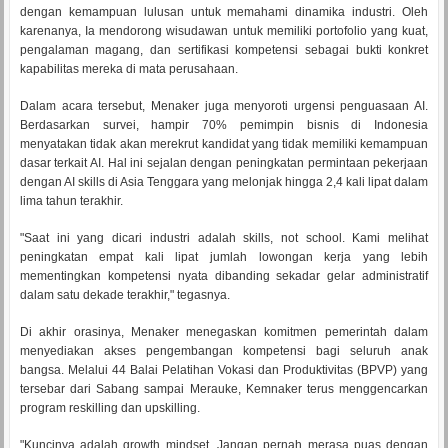
dengan kemampuan lulusan untuk memahami dinamika industri. Oleh
karenanya, Ia mendorong wisudawan untuk memiliki portofolio yang kuat,
pengalaman magang, dan sertifikasi kompetensi sebagai bukti konkret
kapabilitas mereka di mata perusahaan.
Dalam acara tersebut, Menaker juga menyoroti urgensi penguasaan AI.
Berdasarkan survei, hampir 70% pemimpin bisnis di Indonesia
menyatakan tidak akan merekrut kandidat yang tidak memiliki kemampuan
dasar terkait AI. Hal ini sejalan dengan peningkatan permintaan pekerjaan
dengan AI skills di Asia Tenggara yang melonjak hingga 2,4 kali lipat dalam
lima tahun terakhir.
"Saat ini yang dicari industri adalah skills, not school. Kami melihat
peningkatan empat kali lipat jumlah lowongan kerja yang lebih
mementingkan kompetensi nyata dibanding sekadar gelar administratif
dalam satu dekade terakhir," tegasnya.
Di akhir orasinya, Menaker menegaskan komitmen pemerintah dalam
menyediakan akses pengembangan kompetensi bagi seluruh anak
bangsa. Melalui 44 Balai Pelatihan Vokasi dan Produktivitas (BPVP) yang
tersebar dari Sabang sampai Merauke, Kemnaker terus menggencarkan
program reskilling dan upskilling.
"Kuncinya adalah growth mindset. Jangan pernah merasa puas dengan