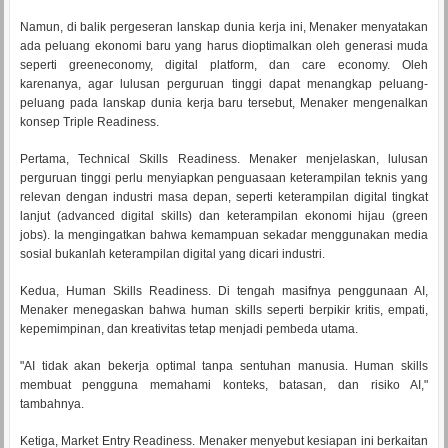
Namun, di balik pergeseran lanskap dunia kerja ini, Menaker menyatakan
ada peluang ekonomi baru yang harus dioptimalkan oleh generasi muda
seperti greeneconomy, digital platform, dan care economy. Oleh
karenanya, agar lulusan perguruan tinggi dapat menangkap peluang-
peluang pada lanskap dunia kerja baru tersebut, Menaker mengenalkan
konsep Triple Readiness.
Pertama, Technical Skills Readiness. Menaker menjelaskan, lulusan
perguruan tinggi perlu menyiapkan penguasaan keterampilan teknis yang
relevan dengan industri masa depan, seperti keterampilan digital tingkat
lanjut (advanced digital skills) dan keterampilan ekonomi hijau (green
jobs). Ia mengingatkan bahwa kemampuan sekadar menggunakan media
sosial bukanlah keterampilan digital yang dicari industri.
Kedua, Human Skills Readiness. Di tengah masifnya penggunaan AI,
Menaker menegaskan bahwa human skills seperti berpikir kritis, empati,
kepemimpinan, dan kreativitas tetap menjadi pembeda utama.
"AI tidak akan bekerja optimal tanpa sentuhan manusia. Human skills
membuat pengguna memahami konteks, batasan, dan risiko AI,"
tambahnya.
Ketiga, Market Entry Readiness. Menaker menyebut kesiapan ini berkaitan