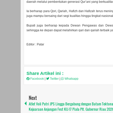
daerah melalui pembentukan generasi Qur’ani yang berkualita
Ia berharap para Qori, Qariah, Hafizh dan Hafizah terus meni
juga mampu bersaing dari segi kualitas hingga tingkat nasional
Bupati juga berharap kepada Dewan Pengawas dan Dewan
sehingga ke depan dapat melahirkan qari dan qariah terbaik ya
Editor : Patar
Share Artikel ini :
Facebook
|
Twitter
|
Whatsapp
Next
Atlet Voli Putri JPS Lingga Bergabung dengan Batam Tektona
Kejuaraan Anjungan Fest KU-17 Piala Plt. Gubernur Riau 202