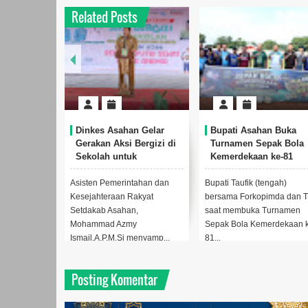
Related Posts
an Diminta
Dinkes Asahan Gelar
Bupati Asahan Buka
h Anak
Gerakan Aksi Bergizi di
Turnamen Sepak Bola
at
Sekolah untuk
Kemerdekaan ke-81
Anak Korban
Mempercepat
Perebutkan Piala Dan
Penanggulangan
0208/Asahan
ersama
Asisten Pemerintahan dan
Bupati Taufik (tengah)
Stunting
a kunjungan
Kesejahteraan Rakyat
bersama Forkopimda dan 
nas Anak RI
Setdakab Asahan,
saat membuka Turnamen
...
Mohammad Azmy
Sepak Bola Kemerdekaan 
Ismail,A.P,M.Si menyamp...
81...
Posting Komentar