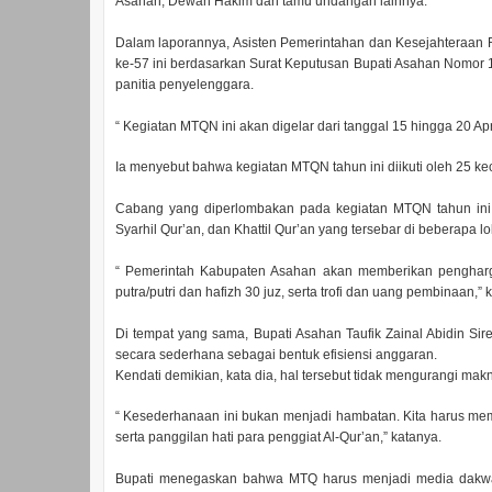
Asahan, Dewan Hakim dan tamu undangan lainnya.
Dalam laporannya, Asisten Pemerintahan dan Kesejahteraa
ke-57 ini berdasarkan Surat Keputusan Bupati Asahan Nomor 1
panitia penyelenggara.
“ Kegiatan MTQN ini akan digelar dari tanggal 15 hingga 20 Apr
Ia menyebut bahwa kegiatan MTQN tahun ini diikuti oleh 25 ke
Cabang yang diperlombakan pada kegiatan MTQN tahun ini mel
Syarhil Qur’an, dan Khattil Qur’an yang tersebar di beberapa lo
“ Pemerintah Kabupaten Asahan akan memberikan pengharga
putra/putri dan hafizh 30 juz, serta trofi dan uang pembinaan,” 
Di tempat yang sama, Bupati Asahan Taufik Zainal Abidin S
secara sederhana sebagai bentuk efisiensi anggaran.
Kendati demikian, kata dia, hal tersebut tidak mengurangi mak
“ Kesederhanaan ini bukan menjadi hambatan. Kita harus memb
serta panggilan hati para penggiat Al-Qur’an,” katanya.
Bupati menegaskan bahwa MTQ harus menjadi media dakwah