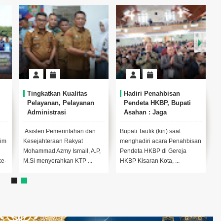
Tingkatkan Kualitas
Hadiri Penahbisan
Pelayanan, Pelayanan
Pendeta HKBP, Bupati
Administrasi
Asahan : Jaga
dim
Kependudukan di Kantor
Kerukunan Antar Umat
Camat Aek Kuasan
Bergama
Asisten Pemerintahan dan
Bupati Taufik (kiri) saat
Diresmikan
Tim
Kesejahteraan Rakyat
menghadiri acara Penahbisan
Mohammad Azmy Ismail, A.P,
Pendeta HKBP di Gereja
ke-
M.Si menyerahkan KTP ...
HKBP Kisaran Kota, ...