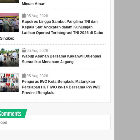
Minum Aman
05
Aug
2026
Kapolres Lingga Sambut Panglima TNI dan
Kepala Staf Angkatan dalam Kunjungan
Latihan Operasi Terintegrasi TNI 2026 di Dabo
Singkep
05
Aug
2026
Wabup Asahan Bersama Kakanwil Ditjenpas
Sumut Ikut Menanam Jagung
05
Aug
2026
Pengurus IWO Kota Bengkulu Matangkan
Persiapan HUT IWO ke-14 Bersama PW IWO
Provinsi Bengkulu
Comments
Food