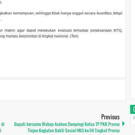
s.
ngkatkan kemampuan, sehingga tidak hanya unggul secara kuantitas, tetapi
.
 Hakim agar dapat melakukan evaluasi terhadap pelaksanaan MTQ,
ng mampu berprestasi di tingkat nasional. (Ten)
Previous
 di
Bupati bersama Wabup Asahan Dampingi Ketua TP PKK Provsu
6
Tinjau Kegiatan Bakti Sosial HKG ke-54 Tingkat Provsu