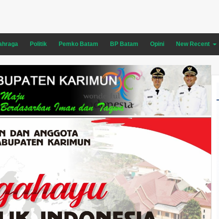
ahraga
Politik
Pemko Batam
BP Batam
Opini
New Recent