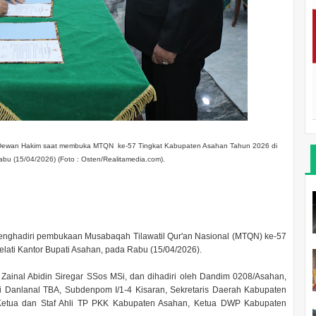
tik Dewan Hakim saat membuka MTQN ke-57 Tingkat Kabupaten Asahan Tahun 2026 di
abu (15/04/2026) (Foto : Osten/Realitamedia.com).
nghadiri pembukaan Musabaqah Tilawatil Qur'an Nasional (MTQN) ke-57
lati Kantor Bupati Asahan, pada Rabu (15/04/2026).
 Zainal Abidin Siregar SSos MSi, dan dihadiri oleh Dandim 0208/Asahan,
li Danlanal TBA, Subdenpom I/1-4 Kisaran, Sekretaris Daerah Kabupaten
Ketua dan Staf Ahli TP PKK Kabupaten Asahan, Ketua DWP Kabupaten