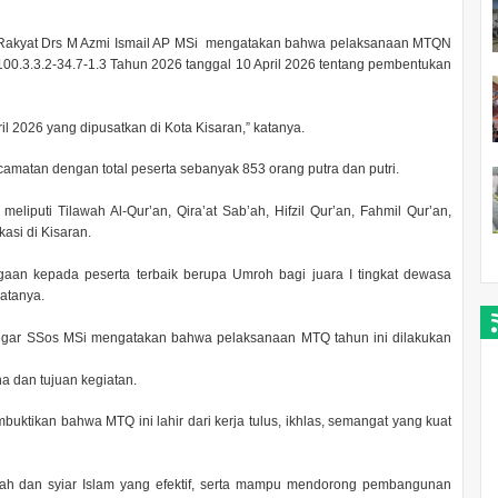
n Rakyat Drs M Azmi Ismail AP MSi mengatakan bahwa pelaksanaan MTQN
00.3.3.2-34.7-1.3 Tahun 2026 tanggal 10 April 2026 tentang pembentukan
il 2026 yang dipusatkan di Kota Kisaran,” katanya.
camatan dengan total peserta sebanyak 853 orang putra dan putri.
iputi Tilawah Al-Qur’an, Qira’at Sab’ah, Hifzil Qur’an, Fahmil Qur’an,
kasi di Kisaran.
an kepada peserta terbaik berupa Umroh bagi juara I tingkat dewasa
katanya.
iregar SSos MSi mengatakan bahwa pelaksanaan MTQ tahun ini dilakukan
na dan tujuan kegiatan.
uktikan bahwa MTQ ini lahir dari kerja tulus, ikhlas, semangat yang kuat
 dan syiar Islam yang efektif, serta mampu mendorong pembangunan