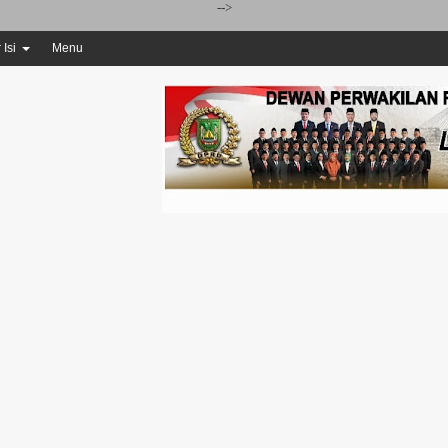
-->
 Isi
Menu