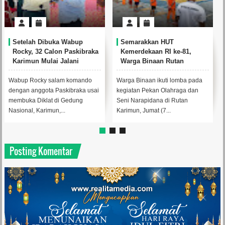
buka Wabup
Semarakkan HUT
Senyum Anak 
Calon Paskibraka
Kemerdekaan RI ke-81,
Perayun Kund
lai Jalani
Warga Binaan Rutan
Khitanan Mas
dan Pemusatan
Karimun Sangat Antusias
Bakti ke -50 
Ikuti Pekan Olahraga dan
 salam komando
Warga Binaan ikuti lomba pada
Manegemen PT T
Seni
a Paskibraka usai
kegiatan Pekan Olahraga dan
memberikan hadi
at di Gedung
Seni Narapidana di Rutan
anak yang mengik
mun,...
Karimun, Jumat (7...
massal di Gedung
Posting Komentar