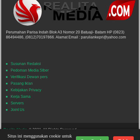
Perumahan Parisa Indah Blok A3 Nomor 20 Batuaji- Batam HP (0823)
86494486, (0812)70197866. Alamat Email : paruliankepri@yahoo.com
Susunan Redaksi
Pedoman Media SIber
Verifikasi Dewan pers
Pasang Iklan
Kebijakan Privacy
Kerja Sama
Servers
Joint Us
Realita Media
© 2021. All Rights Reserved.
Situs ini menggunakan cookie untuk