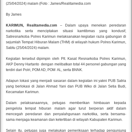
(25/04/2024) malam (Foto : James/Realitamedia.com
By James
KARIMUN, Realitamedia.com
– Dalam upaya menekan peredaran
narkotika serta menciptakan situasi kamtibmas yang kondusif,
Satresnarkoba Polres Karimun melaksanakan kegiatan razia gabungan di
sejumlah Tempat Hiburan Malam (THM) di wilayah hukum Polres Karimun,
Sabtu (25/04/2024) malam.
Kegiatan tersebut dipimpin oleh Plt. Kasat Resnarkoba Polres Karimun,
AKP Denny Hartanto dengan melibatkan total 44 personel gabungan yang
terdiri dari Polri, POM AD, POM AL, serta BNNK.
Adapun lokasi yang menjadi sasaran dalam kegiatan ini yakni PUB Satria
yang berlokasi di Jalan Ahmad Yani dan PUB Wiko di Jalan Setia Budi,
Kecamatan Karimun.
Dalam pelaksanaannya, petugas memberikan himbauan kepada
pengelola tempat hiburan malam agar turut berperan aktif dalam
mencegah peredaran dan penyalahgunaan narkotika, serta bersama-
sama menjaga keamanan dan ketertiban di wilayah Kabupaten Karimun.
Selain itu, petugas juga melakukan pemeriksaan terhadap pengunjung