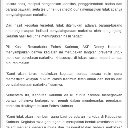
secara acak, meliputi pengecekan identitas, penggeledahan badan dan
barang bawaan, serta tes urine (jus check) guna memastikan tidak adanya
penyalahgunaan narkotika.
Dari hasil kegiatan tersebut, tidak ditemukan adanya barang-barang
terlarang maupun indikasi penyalahgunaan narkotika oleh pengunjung.
Seluruh hasil tes urine menunjukkan hasil negatif.
Plt. Kasat Resnarkoba Polres Karimun, AKP Denny Hartanto,
menyampaikan bahwa kegiatan ini merupakan langkah preventif untuk
menekan peredaran narkotika, khususnya di lokasi rawan seperti tempat
hiburan malam.
“Kami akan terus melakukan kegiatan serupa secara rutin guna
memastikan wilayah hukum Polres Karimun tetap aman dan bersih dari
penyalahgunaan narkotika,” ujarnya.
Sementara itu, Kapolres Karimun AKBP Yunita Stevani menegaskan
bahwa pihaknya berkomitmen penuh dalam memberantas peredaran
narkotika di wilayah hukum Polres Karimun.
“Kami tidak akan memberi ruang bagi peredaran narkoba di Kabupaten
Karimun. Kegiatan razia gabungan ini merupakan bentuk keseriusan kami
dalam menjaga generasi muda dan masyarakat dari bahaya narkotika,"