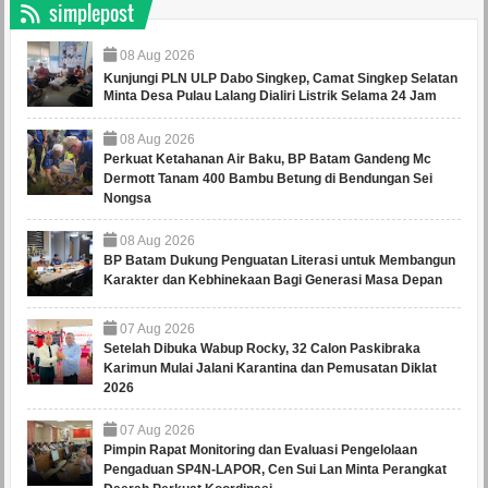
simplepost
08
Aug
2026
Kunjungi PLN ULP Dabo Singkep, Camat Singkep Selatan
Minta Desa Pulau Lalang Dialiri Listrik Selama 24 Jam
08
Aug
2026
Perkuat Ketahanan Air Baku, BP Batam Gandeng Mc
Dermott Tanam 400 Bambu Betung di Bendungan Sei
Nongsa
08
Aug
2026
BP Batam Dukung Penguatan Literasi untuk Membangun
Karakter dan Kebhinekaan Bagi Generasi Masa Depan
07
Aug
2026
Setelah Dibuka Wabup Rocky, 32 Calon Paskibraka
Karimun Mulai Jalani Karantina dan Pemusatan Diklat
2026
07
Aug
2026
Pimpin Rapat Monitoring dan Evaluasi Pengelolaan
Pengaduan SP4N-LAPOR, Cen Sui Lan Minta Perangkat