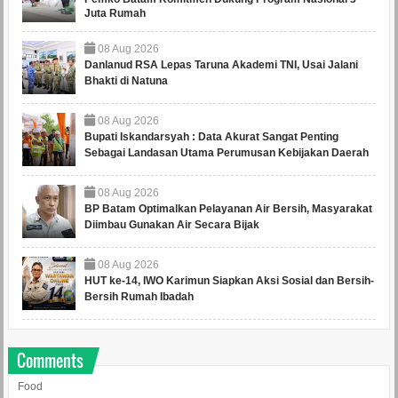
Juta Rumah
08
Aug
2026
Danlanud RSA Lepas Taruna Akademi TNI, Usai Jalani
Bhakti di Natuna
08
Aug
2026
Bupati Iskandarsyah : Data Akurat Sangat Penting
Sebagai Landasan Utama Perumusan Kebijakan Daerah
08
Aug
2026
BP Batam Optimalkan Pelayanan Air Bersih, Masyarakat
Diimbau Gunakan Air Secara Bijak
08
Aug
2026
HUT ke-14, IWO Karimun Siapkan Aksi Sosial dan Bersih-
Bersih Rumah Ibadah
Comments
Food