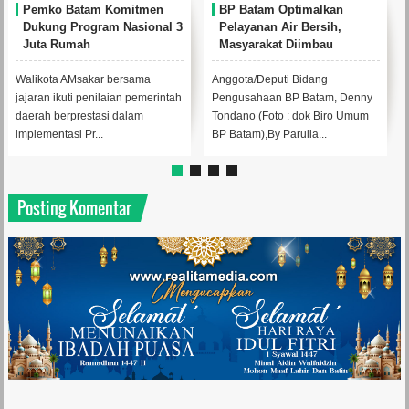
Perkuat Ketahanan Air
RSBP Batam Torehkan
Baku, BP Batam Gandeng
Standar Pelayanan Kelas
Mc Dermott Tanam 400
Dunia, Raih Diamond Status
Bambu Betung di
dari WSO
Bendungan Sei Nongsa
Anggota/Deputi Bidang
Foto : dok Biro Umum BP
Pengusahaan BP Batam, Denny
BatamBy ParulianBATAM,
Tondano melakukan
Realitamedia.com - Komitmen
aksi penghijauan di Bendung...
RSBP Batam dalam menghadi...
Posting Komentar