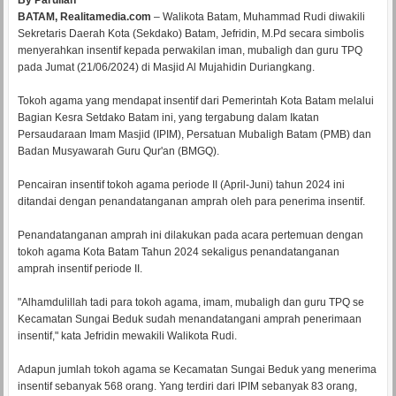
By Parulian
BATAM, Realitamedia.com
– Walikota Batam, Muhammad Rudi diwakili
Sekretaris Daerah Kota (Sekdako) Batam, Jefridin, M.Pd secara simbolis
menyerahkan insentif kepada perwakilan iman, mubaligh dan guru TPQ
pada Jumat (21/06/2024) di Masjid Al Mujahidin Duriangkang.
Tokoh agama yang mendapat insentif dari Pemerintah Kota Batam melalui
Bagian Kesra Setdako Batam ini, yang tergabung dalam Ikatan
Persaudaraan Imam Masjid (IPIM), Persatuan Mubaligh Batam (PMB) dan
Badan Musyawarah Guru Qur'an (BMGQ).
Pencairan insentif tokoh agama periode II (April-Juni) tahun 2024 ini
ditandai dengan penandatanganan amprah oleh para penerima insentif.
Penandatanganan amprah ini dilakukan pada acara pertemuan dengan
tokoh agama Kota Batam Tahun 2024 sekaligus penandatanganan
amprah insentif periode II.
"Alhamdulillah tadi para tokoh agama, imam, mubaligh dan guru TPQ se
Kecamatan Sungai Beduk sudah menandatangani amprah penerimaan
insentif," kata Jefridin mewakili Walikota Rudi.
Adapun jumlah tokoh agama se Kecamatan Sungai Beduk yang menerima
insentif sebanyak 568 orang. Yang terdiri dari IPIM sebanyak 83 orang,