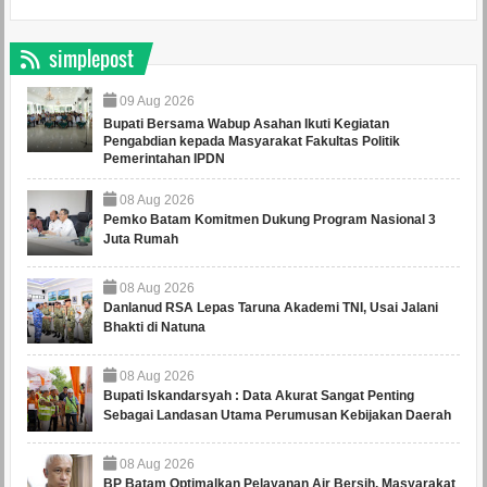
simplepost
09
Aug
2026
Bupati Bersama Wabup Asahan Ikuti Kegiatan
Pengabdian kepada Masyarakat Fakultas Politik
Pemerintahan IPDN
08
Aug
2026
Pemko Batam Komitmen Dukung Program Nasional 3
Juta Rumah
08
Aug
2026
Danlanud RSA Lepas Taruna Akademi TNI, Usai Jalani
Bhakti di Natuna
08
Aug
2026
Bupati Iskandarsyah : Data Akurat Sangat Penting
Sebagai Landasan Utama Perumusan Kebijakan Daerah
08
Aug
2026
BP Batam Optimalkan Pelayanan Air Bersih, Masyarakat