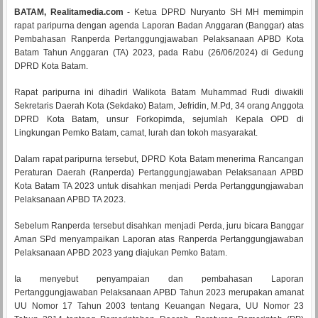
BATAM, Realitamedia.com
- Ketua DPRD Nuryanto SH MH memimpin
rapat paripurna dengan agenda Laporan Badan Anggaran (Banggar) atas
Pembahasan Ranperda Pertanggungjawaban Pelaksanaan APBD Kota
Batam Tahun Anggaran (TA) 2023, pada Rabu (26/06/2024) di Gedung
DPRD Kota Batam.
Rapat paripurna ini dihadiri Walikota Batam Muhammad Rudi diwakili
Sekretaris Daerah Kota (Sekdako) Batam, Jefridin, M.Pd, 34 orang Anggota
DPRD Kota Batam, unsur Forkopimda, sejumlah Kepala OPD di
Lingkungan Pemko Batam, camat, lurah dan tokoh masyarakat.
Dalam rapat paripurna tersebut, DPRD Kota Batam menerima Rancangan
Peraturan Daerah (Ranperda) Pertanggungjawaban Pelaksanaan APBD
Kota Batam TA 2023 untuk disahkan menjadi Perda Pertanggungjawaban
Pelaksanaan APBD TA 2023.
Sebelum Ranperda tersebut disahkan menjadi Perda, juru bicara Banggar
Aman SPd menyampaikan Laporan atas Ranperda Pertanggungjawaban
Pelaksanaan APBD 2023 yang diajukan Pemko Batam.
Ia menyebut penyampaian dan pembahasan Laporan
Pertanggungjawaban Pelaksanaan APBD Tahun 2023 merupakan amanat
UU Nomor 17 Tahun 2003 tentang Keuangan Negara, UU Nomor 23