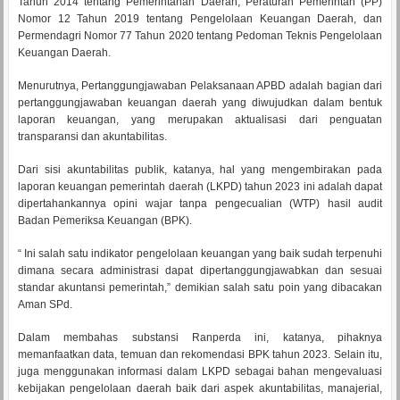
Tahun 2014 tentang Pemerintahan Daerah, Peraturan Pemerintah (PP)
Nomor 12 Tahun 2019 tentang Pengelolaan Keuangan Daerah, dan
Permendagri Nomor 77 Tahun 2020 tentang Pedoman Teknis Pengelolaan
Keuangan Daerah.
Menurutnya, Pertanggungjawaban Pelaksanaan APBD adalah bagian dari
pertanggungjawaban keuangan daerah yang diwujudkan dalam bentuk
laporan keuangan, yang merupakan aktualisasi dari penguatan
transparansi dan akuntabilitas.
Dari sisi akuntabilitas publik, katanya, hal yang mengembirakan pada
laporan keuangan pemerintah daerah (LKPD) tahun 2023 ini adalah dapat
dipertahankannya opini wajar tanpa pengecualian (WTP) hasil audit
Badan Pemeriksa Keuangan (BPK).
“ Ini salah satu indikator pengelolaan keuangan yang baik sudah terpenuhi
dimana secara administrasi dapat dipertanggungjawabkan dan sesuai
standar akuntansi pemerintah,” demikian salah satu poin yang dibacakan
Aman SPd.
Dalam membahas substansi Ranperda ini, katanya, pihaknya
memanfaatkan data, temuan dan rekomendasi BPK tahun 2023. Selain itu,
juga menggunakan informasi dalam LKPD sebagai bahan mengevaluasi
kebijakan pengelolaan daerah baik dari aspek akuntabilitas, manajerial,