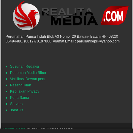
Perumahan Parisa Indah Blok A3 Nomor 20 Batuaji- Batam HP (0823)
86494486, (0812)70197866. Alamat Email : paruliankepri@yahoo.com
Susunan Redaksi
Pedoman Media SIber
Verifikasi Dewan pers
Pasang Iklan
Kebijakan Privacy
Kerja Sama
Servers
Joint Us
Realita Media
© 2021. All Rights Reserved.