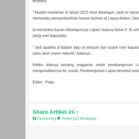
tersebut.
" Mudah-mudahan di tahun 2025 bisa dibangun, saat ini laha
memantau penyembelihan hewan kurban di Lapas Batam, Senin
Ia menyebut tujuan dibangunnya Lapas Natuna Kelas II B, u
yang over kapasitas.
“ Jadi apabila di Batam atau di wilayah lain sudah over kap
sana akan super sekuriti,” katanya.
Ketika ditanya tentang anggaran untuk pembangunan 
mengusulkannya ke pusat. Pembangunan Lapas tersebut sudah 
Editor : Patar
Share Artikel ini :
Facebook
|
Twitter
|
Whatsapp