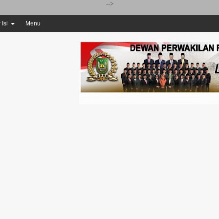
-->
 Isi
Menu