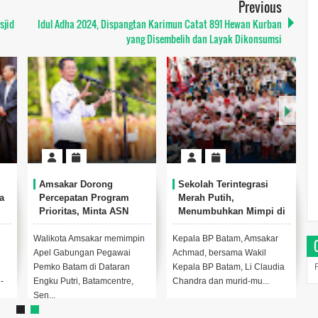
Previous
sjid
Idul Adha 2024, Dispangtan Karimun Catat 891 Hewan Kurban
yang Disembelih dan Layak Dikonsumsi
,
Amsakar Dorong
Sekolah Terintegrasi
a
Percepatan Program
Merah Putih,
Prioritas, Minta ASN
Menumbuhkan Mimpi di
Batam Lebih Responsif
Tanah Rempang-Galang
Layani Masyarakat
Walikota Amsakar memimpin
Kepala BP Batam, Amsakar
Apel Gabungan Pegawai
Achmad, bersama Wakil
Pemko Batam di Dataran
Kepala BP Batam, Li Claudia
-
Engku Putri, Batamcentre,
Chandra dan murid-mu...
Sen...