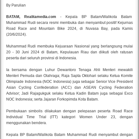
By Parulian
BATAM, Realitamedia.com
- Kepala BP Batam/Walikota Batam
Muhammad Rudi secara resmi membuka dan menyambut positif Kejurnas
Road Race and Mountain Bike 2024, di Nuvasa Bay, pada Kamis
(20/6/2024).
Muhammad Rudi membuka Kejuaraan Nasional yang berlangsung mulai
20 - 30 Juni 2024 di Batam, Kepulauan Riau dan diikuti oleh ratusan
peserta dari seluruh provinsi di Indonesia.
Ia bersama dengan Luhur Dewantoro Tenaga Ahli Menteri mewakili
Menteri Pemuda dan Olahraga; Raja Sapta Oktohari selaku Ketua Komite
Olimpiade Indonesia (NOC Indonesia) juga sebagai Senior Vice President
Asian Cycling Confederation (ACC) dan ASEAN Cycling Federation
Advisor; Jadi Rajagukguk selaku Ketua Kadin Batam juga sebagai Exco
NOC Indonesia; serta Jajaran Forkopimda Kota Batam.
Pembukaan simbolis dilakukan dengan pelepasan peserta Road Race
Individual Time Trial (ITT) kategori Women Under 23, dengan
menggunakan bendera.
Kepala BP Batam/Walikota Batam Muhammad Rudi menyambut dengan