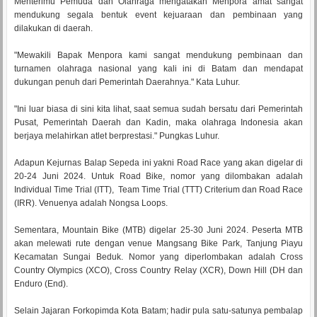
Menterimu Pemuda dan Olahraga mengatakan Menpora amat sangat
mendukung segala bentuk event kejuaraan dan pembinaan yang
dilakukan di daerah.
"Mewakili Bapak Menpora kami sangat mendukung pembinaan dan
turnamen olahraga nasional yang kali ini di Batam dan mendapat
dukungan penuh dari Pemerintah Daerahnya." Kata Luhur.
"Ini luar biasa di sini kita lihat, saat semua sudah bersatu dari Pemerintah
Pusat, Pemerintah Daerah dan Kadin, maka olahraga Indonesia akan
berjaya melahirkan atlet berprestasi." Pungkas Luhur.
Adapun Kejurnas Balap Sepeda ini yakni Road Race yang akan digelar di
20-24 Juni 2024. Untuk Road Bike, nomor yang dilombakan adalah
Individual Time Trial (ITT), Team Time Trial (TTT) Criterium dan Road Race
(IRR). Venuenya adalah Nongsa Loops.
Sementara, Mountain Bike (MTB) digelar 25-30 Juni 2024. Peserta MTB
akan melewati rute dengan venue Mangsang Bike Park, Tanjung Piayu
Kecamatan Sungai Beduk. Nomor yang diperlombakan adalah Cross
Country Olympics (XCO), Cross Country Relay (XCR), Down Hill (DH dan
Enduro (End).
Selain Jajaran Forkopimda Kota Batam; hadir pula satu-satunya pembalap