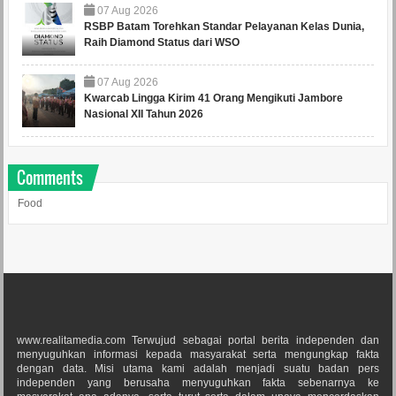
07
Aug
2026
RSBP Batam Torehkan Standar Pelayanan Kelas Dunia,
Raih Diamond Status dari WSO
07
Aug
2026
Kwarcab Lingga Kirim 41 Orang Mengikuti Jambore
Nasional XII Tahun 2026
Comments
Food
www.realitamedia.com Terwujud sebagai portal berita independen dan
menyuguhkan informasi kepada masyarakat serta mengungkap fakta
dengan data. Misi utama kami adalah menjadi suatu badan pers
independen yang berusaha menyuguhkan fakta sebenarnya ke