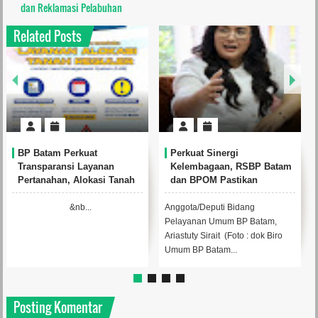
dan Reklamasi Pelabuhan
Related Posts
BP Batam Perkuat
RSBP Batam Torehkan
am
Pembinaan Talenta Muda
Standar Pelayanan Kelas
Lewat Batam Prime
Dunia, Raih Diamond Status
aan
International Grassroot
dari WSO
Football Festival 2026
Kepala BP Batam, Amsakar
Foto : dok Biro Umum BP
Achmad menyampaikan
BatamBy ParulianBATAM,
o
sambutannya saat membuka
Realitamedia.com - Komitmen
Batam Prime International Gras...
RSBP Batam dalam menghadi...
Posting Komentar