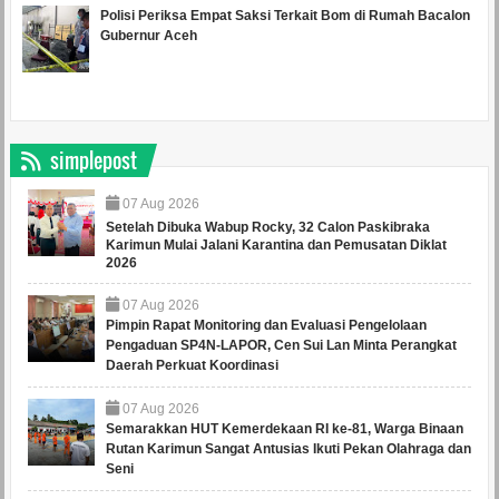
Polisi Periksa Empat Saksi Terkait Bom di Rumah Bacalon
Gubernur Aceh
simplepost
07
Aug
2026
Setelah Dibuka Wabup Rocky, 32 Calon Paskibraka
Karimun Mulai Jalani Karantina dan Pemusatan Diklat
2026
07
Aug
2026
Pimpin Rapat Monitoring dan Evaluasi Pengelolaan
Pengaduan SP4N-LAPOR, Cen Sui Lan Minta Perangkat
Daerah Perkuat Koordinasi
07
Aug
2026
Semarakkan HUT Kemerdekaan RI ke-81, Warga Binaan
Rutan Karimun Sangat Antusias Ikuti Pekan Olahraga dan
Seni