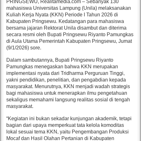
PRINGSEWU, Realitamedia.com – Sebanyak 130
mahasiswa Universitas Lampung (Unila) melaksanakan
Kuliah Kerja Nyata (KKN) Periode I Tahun 2026 di
Kabupaten Pringsewu. Kedatangan para mahasiswa
bersama jajaran Rektorat Unila disambut dan diterima
secara resmi oleh Bupati Pringsewu Riyanto Pamungkas
di Aula Utama Pemerintah Kabupaten Pringsewu, Jumat
(9/1/2026) sore.
Dalam sambutannya, Bupati Pringsewu Riyanto
Pamungkas menegaskan bahwa KKN merupakan
implementasi nyata dari Tridharma Perguruan Tinggi,
yakni pendidikan, penelitian, dan pengabdian kepada
masyarakat. Menurutnya, KKN menjadi wadah strategis
bagi mahasiswa untuk menerapkan ilmu pengetahuan
sekaligus memahami langsung realitas sosial di tengah
masyarakat.
“Kegiatan ini bukan sekadar kunjungan akademik, tetapi
bagian dari upaya memperkuat tata kelola komoditas
lokal sesuai tema KKN, yaitu Pengembangan Produksi
Mocaf dan Hasil Olahan Pertanian di Kabupaten