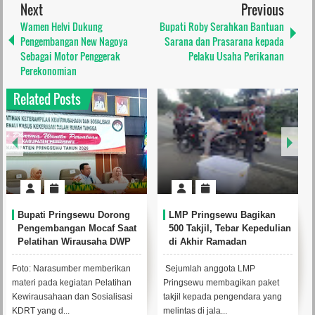
Next
Previous
Wamen Helvi Dukung
Bupati Roby Serahkan Bantuan
Pengembangan New Nagoya
Sarana dan Prasarana kepada
Sebagai Motor Penggerak
Pelaku Usaha Perikanan
Perekonomian
Related Posts
Bupati Pringsewu Dorong
LMP Pringsewu Bagikan
Pengembangan Mocaf Saat
500 Takjil, Tebar Kepedulian
Pelatihan Wirausaha DWP
di Akhir Ramadan
Foto: Narasumber memberikan
Sejumlah anggota LMP
materi pada kegiatan Pelatihan
Pringsewu membagikan paket
Kewirausahaan dan Sosialisasi
takjil kepada pengendara yang
KDRT yang d...
melintas di jala...