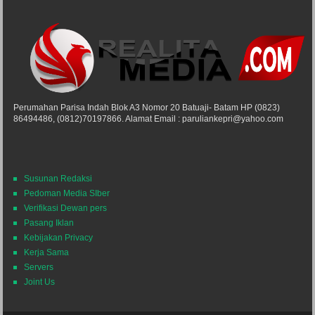
Perumahan Parisa Indah Blok A3 Nomor 20 Batuaji- Batam HP (0823)
86494486, (0812)70197866. Alamat Email : paruliankepri@yahoo.com
Susunan Redaksi
Pedoman Media SIber
Verifikasi Dewan pers
Pasang Iklan
Kebijakan Privacy
Kerja Sama
Servers
Joint Us