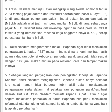
persen).
3. Fraksi Nasdem meninjau atau mengkaji ulang Perda nomor 9 tahun
2023 tentang pajak daerah dan restribusi daerah pada pasal 43 ayat 1, 2,
3, dimana dasar pengenaan pajak mineral bukan logam dan batuan
(MBLM) adalah nilai jual hasil pengambilan MBLB. dimana seharusnya
pajak MBLB tersebut bisa dilakukan/dipungut dari hasil produksi MBLB
tersebut yang berdasarkan rencana kerja anggaran biaya (RKAB) setiap
perusahaan tambang MBLB.
4. Fraksi Nasdem mengharapkan melalui Bapenda agar lebih melakukan
pengawasan terhadap PBJT makan minum, dimana kami melihat masih
adanya dugaan potensi kebocoran pungutan pajak tersebut, tidak sesuai
dengan hasil jual makan minum pada restoran, cafe dan tempat makan
lainnya.
5. Sebagai langkah penyegaran dan peningkatan kinerja di Bapenda
Karimun, fraksi Nasdem menginginkan Bapenda bukan hanya sekedar
juru catat namun bisa berperan lebih aktif dalam pelaksanaan
pengawasan serta dalam hal pelaksanaan pungutan pajak/restribusi
daerah. Untuk itu fraksi Nasdem meminta kepada Bupati Karimun agar
segera melakukan perbaikan di tubuh Bapenda bila perlu melakukan
reformasi total dari ujung kaki sampai ke ujung rambut (tentunya yang baik
tetaplah dipertahankan).